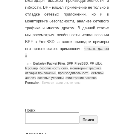
Благодаря высокой производительности и
гибкости, BPF нашел применение не только в
отладке сетевых приложений, но и в
мониторинге безопасности, анализе сетевого
трафика и многом другом. В данной статье
мы рассмотрим особенности использования
BPF в FreeBSD, а также приведем примеры
его практического применения.
читать далее
»
тэги:
Berkeley Packet Filter
,
BPF
,
FreeBSD
,
PF
,
pflog
,
tcpdump
,
безопасность сети
,
мониторинг трафика
,
отладка приложений
,
производительность
,
сетевой
анализ
,
сетевые утилиты
,
фильтрация пакетов
|
Permalink
|
Комментарии
отключены
Поиск
Поиск