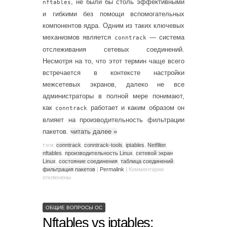
, не были бы столь эффективными
nftables
и гибкими без помощи вспомогательных
компонентов ядра. Одним из таких ключевых
механизмов является
— система
conntrack
отслеживания сетевых соединений.
Несмотря на то, что этот термин чаще всего
встречается в контексте настройки
межсетевых экранов, далеко не все
администраторы в полной мере понимают,
как
работает и каким образом он
conntrack
влияет на производительность фильтрации
пакетов.
читать далее
»
тэги:
conntrack
,
conntrack-tools
,
iptables
,
Netfilter
,
nftables
,
производительность Linux
,
сетевой экран
Linux
,
состояние соединения
,
таблица соединений
,
фильтрация пакетов
|
Permalink
|
Комментарии
отключены
ОБЩИЕ ВОПРОСЫ ОС
Nftables vs iptables: