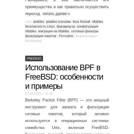
преимущества и как правильно осуществить
переход.
читать далее
»
тэги:
iptables
,
iptables-translate
,
linux firewall
,
nftables
,
безопасность Linux
,
брандмауэр
,
конфигурация
nftables
,
миграция на nftables
,
сетевые фильтры
,
фильтрация пакетов
|
Permalink
|
Комментарии
отключены
FREEBSD
Использование BPF в
FreeBSD: особенности
и примеры
17.02.2025 – 11:36
Berkeley Packet Filter (BPF) — это мощный
инструмент для захвата и фильтрации
сетевых пакетов, который активно
используется в операционных системах
семейства Unix, включая FreeBSD.