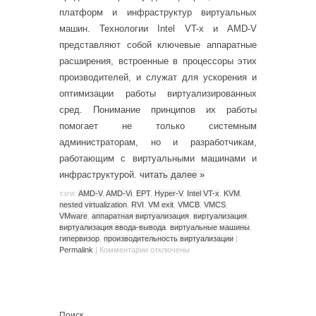
платформ и инфраструктур виртуальных
машин. Технологии Intel VT-x и AMD-V
представляют собой ключевые аппаратные
расширения, встроенные в процессоры этих
производителей, и служат для ускорения и
оптимизации работы виртуализированных
сред. Понимание принципов их работы
помогает не только системным
администраторам, но и разработчикам,
работающим с виртуальными машинами и
инфраструктурой.
читать далее
»
тэги:
AMD-V
,
AMD-Vi
,
EPT
,
Hyper-V
,
Intel VT-x
,
KVM
,
nested virtualization
,
RVI
,
VM exit
,
VMCB
,
VMCS
,
VMware
,
аппаратная виртуализация
,
виртуализация
,
виртуализация ввода-вывода
,
виртуальные машины
,
гипервизор
,
производительность виртуализации
|
Permalink
|
Комментарии
отключены
Поиск