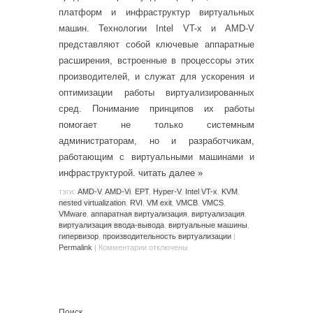
платформ и инфраструктур виртуальных
машин. Технологии Intel VT-x и AMD-V
представляют собой ключевые аппаратные
расширения, встроенные в процессоры этих
производителей, и служат для ускорения и
оптимизации работы виртуализированных
сред. Понимание принципов их работы
помогает не только системным
администраторам, но и разработчикам,
работающим с виртуальными машинами и
инфраструктурой.
читать далее
»
тэги:
AMD-V
,
AMD-Vi
,
EPT
,
Hyper-V
,
Intel VT-x
,
KVM
,
nested virtualization
,
RVI
,
VM exit
,
VMCB
,
VMCS
,
VMware
,
аппаратная виртуализация
,
виртуализация
,
виртуализация ввода-вывода
,
виртуальные машины
,
гипервизор
,
производительность виртуализации
|
Permalink
|
Комментарии
отключены
Поиск