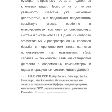
буфера по-прежнему остаётся одной из
ключевых задач. Несмотря на то что эта
уязвимость известна уже несколько
десятилетий, она продолжает представлять
серьёзную угрозу, особенно в
низкоуровневых компонентах операционных
систем и системного ПО. Одним из наиболее
эффективных и распространённых способов
борьбы с переполнением стека является
использование так называемых
stack
canaries
— технологии, ставшей стандартом
де-факто в современных компиляторах и
ядрах операционных систем.
читать далее
»
тэги:
ASLR
,
CFI
,
DEP
,
Fortify Source
,
fstack-protector
,
Linux ядро
,
stack canaries
,
безопасность памяти
,
защита от переполнения буфера
,
защита программ
,
компилятор GCC
,
переполнение стека
,
уязвимости
|
Permalink
|
Комментарии
отключены