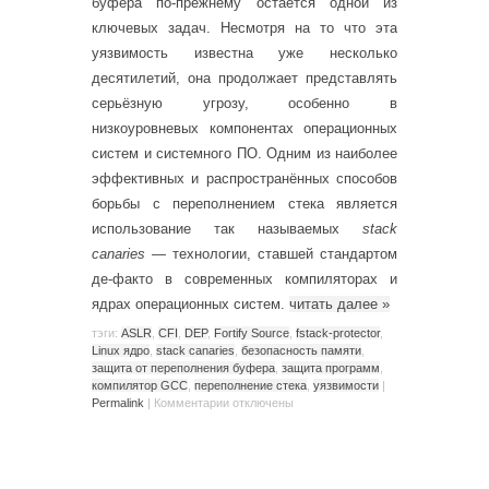
буфера по-прежнему остаётся одной из
ключевых задач. Несмотря на то что эта
уязвимость известна уже несколько
десятилетий, она продолжает представлять
серьёзную угрозу, особенно в
низкоуровневых компонентах операционных
систем и системного ПО. Одним из наиболее
эффективных и распространённых способов
борьбы с переполнением стека является
использование так называемых
stack
canaries
— технологии, ставшей стандартом
де-факто в современных компиляторах и
ядрах операционных систем.
читать далее
»
тэги:
ASLR
,
CFI
,
DEP
,
Fortify Source
,
fstack-protector
,
Linux ядро
,
stack canaries
,
безопасность памяти
,
защита от переполнения буфера
,
защита программ
,
компилятор GCC
,
переполнение стека
,
уязвимости
|
Permalink
|
Комментарии
отключены