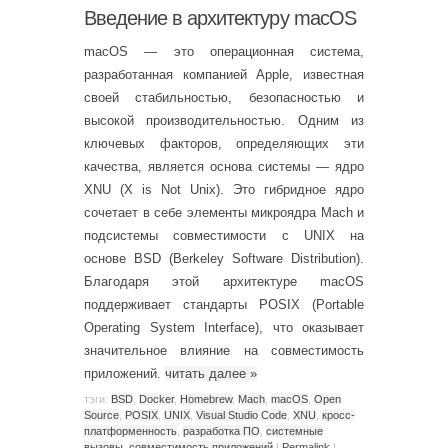
Введение в архитектуру macOS
macOS — это операционная система,
разработанная компанией Apple, известная
своей стабильностью, безопасностью и
высокой производительностью. Одним из
ключевых факторов, определяющих эти
качества, является основа системы — ядро
XNU (X is Not Unix). Это гибридное ядро
сочетает в себе элементы микроядра Mach и
подсистемы совместимости с UNIX на
основе BSD (Berkeley Software Distribution).
Благодаря этой архитектуре macOS
поддерживает стандарты POSIX (Portable
Operating System Interface), что оказывает
значительное влияние на совместимость
приложений.
читать далее
»
тэги:
BSD
,
Docker
,
Homebrew
,
Mach
,
macOS
,
Open
Source
,
POSIX
,
UNIX
,
Visual Studio Code
,
XNU
,
кросс-
платформенность
,
разработка ПО
,
системные
вызовы
,
совместимость приложений
|
Permalink
|