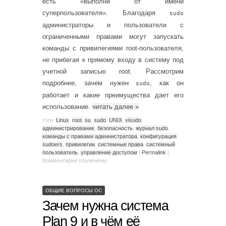
есть «выполни от имени
суперпользователя». Благодаря
sudo
администраторы и пользователи с
ограниченными правами могут запускать
команды с привилегиями root-пользователя,
не прибегая к прямому входу в систему под
учетной записью root. Рассмотрим
подробнее, зачем нужен
, как он
sudo
работает и какие преимущества дает его
использование.
читать далее
»
тэги:
Linux
,
root
,
su
,
sudo
,
UNIX
,
visudo
,
администрирование
,
безопасность
,
журнал sudo
,
команды с правами администратора
,
конфигурация
sudoers
,
привилегии
,
системные права
,
системный
пользователь
,
управление доступом
|
Permalink
|
Комментарии
отключены
ОБЩИЕ ВОПРОСЫ ОС
Зачем нужна система
Plan 9 и в чём её