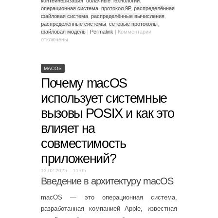
контейнеризация
,
облачные технологии
,
операционная система
,
протокол 9P
,
распределённая
файловая система
,
распределённые вычисления
,
распределённые системы
,
сетевые протоколы
,
файловая модель
|
Permalink
|
Комментарии
отключены
MACOS
Почему macOS
использует системные
вызовы POSIX и как это
влияет на
совместимость
приложений?
13.02.2025 – 11:05
Введение в архитектуру macOS
macOS — это операционная система,
разработанная компанией Apple, известная