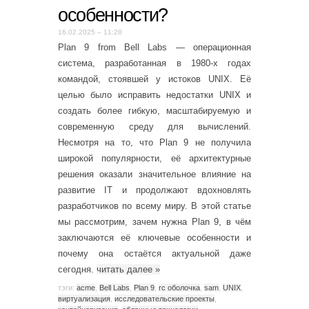
особенности?
16.02.2025 – 11:28
Plan 9 from Bell Labs — операционная
система, разработанная в 1980-х годах
командой, стоявшей у истоков UNIX. Её
целью было исправить недостатки UNIX и
создать более гибкую, масштабируемую и
современную среду для вычислений.
Несмотря на то, что Plan 9 не получила
широкой популярности, её архитектурные
решения оказали значительное влияние на
развитие IT и продолжают вдохновлять
разработчиков по всему миру. В этой статье
мы рассмотрим, зачем нужна Plan 9, в чём
заключаются её ключевые особенности и
почему она остаётся актуальной даже
сегодня.
читать далее
»
тэги:
acme
,
Bell Labs
,
Plan 9
,
rc оболочка
,
sam
,
UNIX
,
виртуализация
,
исследовательские проекты
,