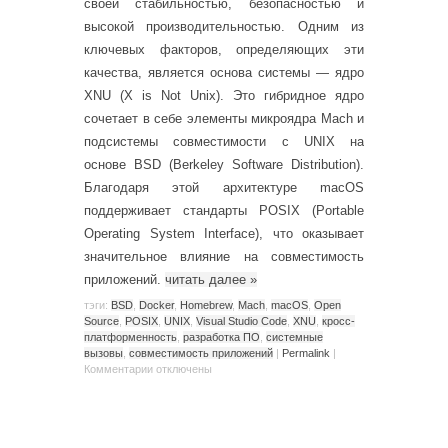
своей стабильностью, безопасностью и
высокой производительностью. Одним из
ключевых факторов, определяющих эти
качества, является основа системы — ядро
XNU (X is Not Unix). Это гибридное ядро
сочетает в себе элементы микроядра Mach и
подсистемы совместимости с UNIX на
основе BSD (Berkeley Software Distribution).
Благодаря этой архитектуре macOS
поддерживает стандарты POSIX (Portable
Operating System Interface), что оказывает
значительное влияние на совместимость
приложений.
читать далее
»
тэги:
BSD
,
Docker
,
Homebrew
,
Mach
,
macOS
,
Open
Source
,
POSIX
,
UNIX
,
Visual Studio Code
,
XNU
,
кросс-
платформенность
,
разработка ПО
,
системные
вызовы
,
совместимость приложений
|
Permalink
|
Комментарии
отключены