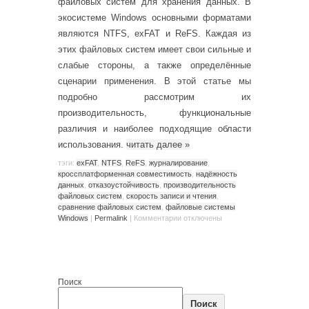
файловых систем для хранения данных. В
экосистеме Windows основными форматами
являются NTFS, exFAT и ReFS. Каждая из
этих файловых систем имеет свои сильные и
слабые стороны, а также определённые
сценарии применения. В этой статье мы
подробно рассмотрим их
производительность, функциональные
различия и наиболее подходящие области
использования.
читать далее
»
тэги:
exFAT
,
NTFS
,
ReFS
,
журналирование
,
кроссплатформенная совместимость
,
надёжность
данных
,
отказоустойчивость
,
производительность
файловых систем
,
скорость записи и чтения
,
сравнение файловых систем
,
файловые системы
Windows
|
Permalink
|
Комментарии
отключены
Поиск
Поиск