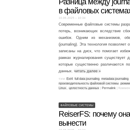
Разница между journali
в файловых система
10.06.2025 – 10:34
Современные файловые системы разра
потерь, возникающих вследствие сбо
ошибок. Одним из механизмов, обе
(journaling). Эта технология позволяе
записаны на диск, что помогает изб
рамках журналирования существует
которые существенно различаются по
данных.
читать далее
»
тэги:
Ext4
,
full data journaling
,
metadata journaling
производительность файловой системы
,
режим 
Linux.
,
целостность данных
|
Permalink
|
Коммен
ФАЙЛОВЫЕ СИСТЕМЫ
ReiserFS: почему она
вынести