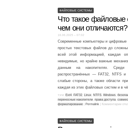
ФАЙЛОВЫЕ СИСТЕМЫ
Что такое файловые 
чем они отличаются?
16.06.2025 – 07:02
Современные компьютеры и цифровые 
простых текстовых файлов до сложны
всей этой информацией, каждая о
невидимые, но крайне важные механиз
данным на накопителях. Среди
распространённых — FAT32, NTFS и e
слабые стороны, а также области пр
каждая из этих файловых систем и в ч
тэги:
Ext4
,
FAT32
,
Linux
,
NTFS
,
Windows
,
безопа
переносные накопители
,
права доступа
,
совмес
форматирование
|
Permalink
|
Комментарии
отк
ФАЙЛОВЫЕ СИСТЕМЫ