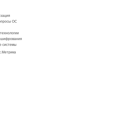
изация
опросы ОС
технологии
 шифрования
е системы