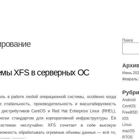
Поиск
ирование
Архи
емы XFS в серверных ОС
Июнь 20
Февраль 
Рубри
ль в работе любой операционной системы, особенно когда
Android
е стабильность, производительность и масштабируемость
CentOS
дистрибутивов CentOS и Red Hat Enterprise Linux (RHEL),
FreeBSD
ески стандартом для корпоративной инфраструктуры. Её
iOS
Linux
системах неслучайно: XFS сочетает в себе высокую
macOS
зможность обрабатывать огромные объемы данных — всё то,
RTOS