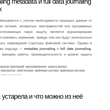
ng metadata и full data journaling
х
батываются с учетом необходимости защищать данные от
ев питания, аппаратных неисправностей или программных
спечивающих такую защиту, является журналирование
т отслеживать изменения, прежде чем они будут окончательно
ежать повреждения структуры файловой системы. Однако в
 два подхода —
metadata journaling
и
full data journaling
,
 принципу работы, производительности и уровню защиты
,
журнал транзакций
,
журналирование
,
защита данных
,
data=journal
,
сбой питания
,
файловая система
,
файловые системы
тарии
отключены
 устарела и что можно из неё