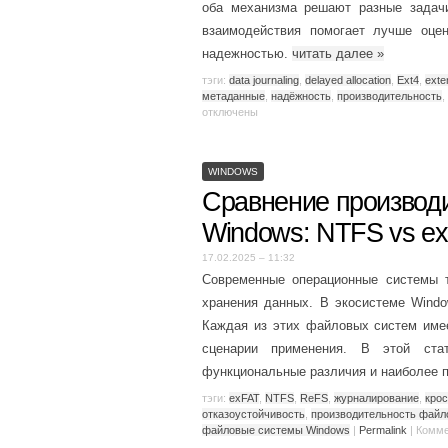
оба механизма решают разные задачи
взаимодействия помогает лучше оце
надежностью.
читать далее
»
тэги:
data journaling
,
delayed allocation
,
Ext4
,
exte
метаданные
,
надёжность
,
производительность
,
отключены
WINDOWS
Сравнение производ
Windows: NTFS vs e
17.02.2025 – 11:32
Современные операционные системы
хранения данных. В экосистеме Wind
Каждая из этих файловых систем име
сценарии применения. В этой ста
функциональные различия и наиболее 
тэги:
exFAT
,
NTFS
,
ReFS
,
журналирование
,
кро
отказоустойчивость
,
производительность файл
файловые системы Windows
|
Permalink
|
Комме