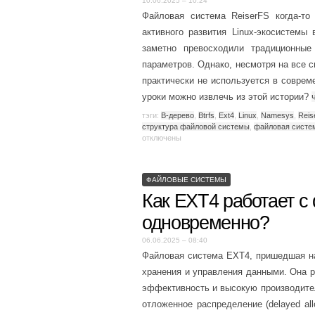
10.06.2025 – 10:24
Файловая система ReiserFS когда-то
активного развития Linux-экосистемы
заметно превосходили традиционны
параметров. Однако, несмотря на все 
практически не используется в соврем
уроки можно извлечь из этой истории?
тэги:
B-дерево
,
Btrfs
,
Ext4
,
Linux
,
Namesys
,
Reis
структура файловой системы
,
файловая систе
отключены
ФАЙЛОВЫЕ СИСТЕМЫ
Как EXT4 работает с de
одновременно?
06.06.2025 – 08:40
Файловая система EXT4, пришедшая н
хранения и управления данными. Она р
эффективность и высокую производите
отложенное распределение (delayed allo