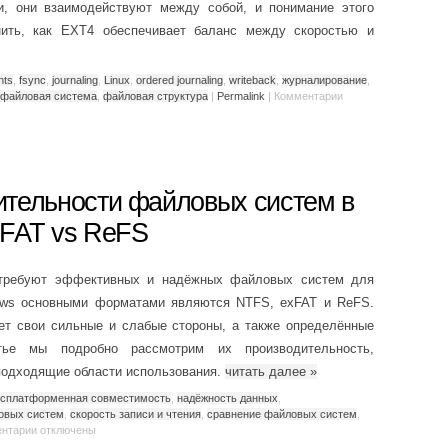
, они взаимодействуют между собой, и понимание этого
нить, как EXT4 обеспечивает баланс между скоростью и
nts
,
fsync
,
journaling
,
Linux
,
ordered journaling
,
writeback
,
журналирование
,
файловая система
,
файловая структура
|
Permalink
|
Комментарии
ительности файловых систем в
xFAT vs ReFS
 требуют эффективных и надёжных файловых систем для
ows основными форматами являются NTFS, exFAT и ReFS.
ет свои сильные и слабые стороны, а также определённые
тье мы подробно рассмотрим их производительность,
подходящие области использования.
читать далее
»
ссплатформенная совместимость
,
надёжность данных
,
овых систем
,
скорость записи и чтения
,
сравнение файловых систем
,
нтарии
отключены