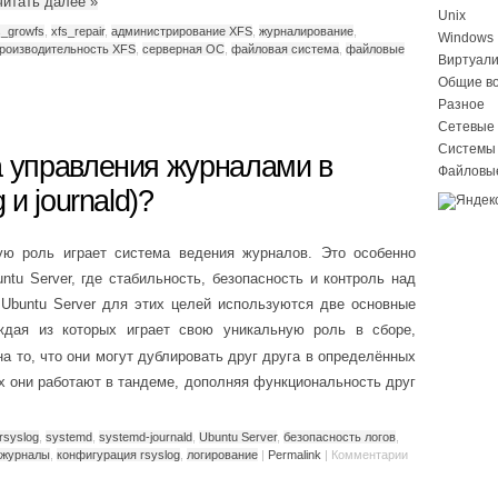
читать далее
»
Unix
s_growfs
,
xfs_repair
,
администрирование XFS
,
журналирование
,
Windows
роизводительность XFS
,
серверная ОС
,
файловая система
,
файловые
Виртуал
Общие в
Разное
Сетевые 
Системы
а управления журналами в
Файловы
 и journald)?
ю роль играет система ведения журналов. Это особенно
ntu Server, где стабильность, безопасность и контроль над
Ubuntu Server для этих целей используются две основные
ждая из которых играет свою уникальную роль в сборе,
на то, что они могут дублировать друг друга в определённых
х они работают в тандеме, дополняя функциональность друг
rsyslog
,
systemd
,
systemd-journald
,
Ubuntu Server
,
безопасность логов
,
журналы
,
конфигурация rsyslog
,
логирование
|
Permalink
|
Комментарии