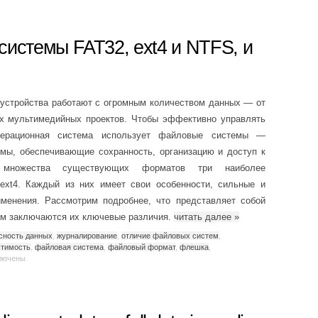
системы FAT32, ext4 и NTFS, и
устройства работают с огромным количеством данных — от
х мультимедийных проектов. Чтобы эффективно управлять
перационная система использует файловые системы —
мы, обеспечивающие сохранность, организацию и доступ к
 множества существующих форматов три наиболее
xt4. Каждый из них имеет свои особенности, сильные и
именения. Рассмотрим подробнее, что представляет собой
ём заключаются их ключевые различия.
читать далее
»
сность данных
,
журналирование
,
отличие файловых систем
,
тимость
,
файловая система
,
файловый формат
,
флешка
,
лючены