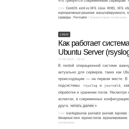
что требуется современным серверам.
тэги:
CentOS
,
ext4 vs XFS
,
Linux
,
RHEL
,
XFS
,
xf
корпоративные решения
,
масштабируемость
,
п
серверы
|
Permalink
|
Комментарии
отключены
LINUX
Как работает систем
Ubuntu Server (rsyslog
17.06.2025 – 05:01
В любой операционной системе важну
актуально для серверов, таких как Ubu
происходящим — на первом месте. В 
подсистемы:
и
, ка
rsyslog
journald
обработке и хранении логов. Несмотря 
аспектах, в современных конфигурация
друга.
читать далее
»
тэги:
/var/log/journal
,
journalctl
,
journald
,
logrotate
,
бинарные логи
,
журнал логов
,
журналирование
,
отключены