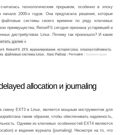
 считалась технологическим прорывом, особенно в эпоху
 в начале 2000-х годов. Она предлагала решения, которые
е файловые системы своего времени по ряду ключевых
свои преимущества, ReiserFS сегодня признана устаревшей и
енных дистрибутивах Linux. Почему так произошло? И какие
читать далее
»
er4
,
ReiserFS
,
ZFS
,
журналирование
,
история Linux
,
отказоустойчивость
,
ма
,
файловые системы Linux.
,
Ханс Райзер
|
Permalink
|
Комментарии
layed allocation и journaling
а смену EXT3 в Linux, является мощным инструментом для
азработана таким образом, чтобы обеспечивать надежность,
льность. Одними из ключевых особенностей EXT4 являются
cation) и ведение журнала (journaling). Несмотря на то, что