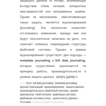
защищать данные от потерь, возникающих
вследствие сбоев питания, аппаратных
неисправностей или программных ошибок.
Одним из механизмов, обеспечивающих
такую защиту, является журналирование
(journaling). Эта технология позволяет
отслеживать изменения, прежде чем они
будут окончательно записаны на диск, что
помогает избежать повреждения структуры
файловой системы. Однако в рамках
журналирования существует два подхода —
metadata journaling
и
full data journaling
,
которые существенно различаются по
принципу работы, производительности и
уровню защиты данных.
читать далее
»
тэги:
Ext4
,
full data journaling
,
metadata journaling
,
журнал транзакций
,
журналирование
,
защита данных
,
производительность файловой системы
,
режим
data=journal
,
сбой питания
,
файловая система
,
файловые системы Linux.
,
целостность данных
|
Permalink
|
Комментарии
отключены