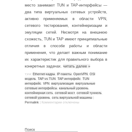
место занимают TUN и TAP-интерфейсы —
два типа виртуальных сетевых устройств,
активно применяемых в области VPN,
сетевого тестирования, контейнеризации и
эмуляции сетей. Несмотря на внешнюю
схожесть, TUN и TAP имеют принципиальные
отличия в способе работы и области
применения, что делает важным понимание
их характеристик для правильного выбора в
конкретных задачах.
читать далее
»
тэги:
Ethernet-кадры
,
IP-пакеты
,
OpenVPN
,
OSI
модель
,
TAP vs TUN
,
TAP интерфейс
,
TUN
интерфейс
,
VPN
,
виртуализация
,
виртуальные
сетевые интерфейсы
,
канальный уровень
,
контейнерная сеть
,
сетевой мост
,
сетевой туннель
,
сетевой уровень
,
сеть виртуальной машины
|
Permalink
|
Комментарии
отключены
Поиск