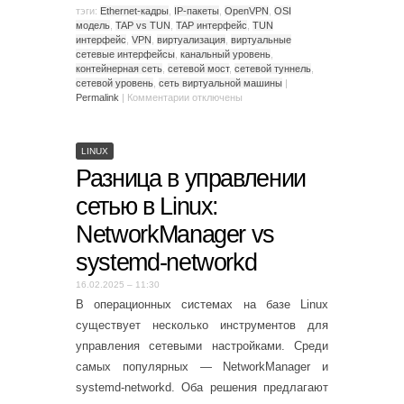
тэги:
Ethernet-кадры
,
IP-пакеты
,
OpenVPN
,
OSI
модель
,
TAP vs TUN
,
TAP интерфейс
,
TUN
интерфейс
,
VPN
,
виртуализация
,
виртуальные
сетевые интерфейсы
,
канальный уровень
,
контейнерная сеть
,
сетевой мост
,
сетевой туннель
,
сетевой уровень
,
сеть виртуальной машины
|
Permalink
|
Комментарии
отключены
LINUX
Разница в управлении
сетью в Linux:
NetworkManager vs
systemd-networkd
16.02.2025 – 11:30
В операционных системах на базе Linux
существует несколько инструментов для
управления сетевыми настройками. Среди
самых популярных — NetworkManager и
systemd-networkd. Оба решения предлагают