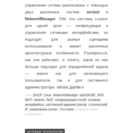
управление сетями реализовано с помощью
двух различных систем:
wicked
и
NetworkManager
. Обе эти системы служат
для одной цели — конфигурации и
управления сетевыми интерфейсами, но
подходят для разных сценариев
использования и имеют различные
архитектурные особенности. Разобраться,
как они работают, и понять, какая из них
больше подходит для определённой задачи
— важно как для начинающего
пользователя, так и для системного
администратора.
читать далее
»
тэги:
DHCP
,
Linux
,
NetworkManager
,
openSUSE
,
VPN
,
Wi-Fi
,
wicked
,
YaST
,
конфигурация сетей
,
сетевые
интерфейсы
,
системный администратор
,
статический
IP
,
управление сетью
|
Permalink
|
Комментарии
отключены
СЕТЕВЫЕ ТЕХНОЛОГИИ