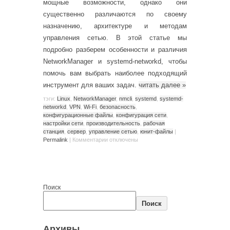
мощные возможности, однако они
существенно различаются по своему
назначению, архитектуре и методам
управления сетью. В этой статье мы
подробно разберем особенности и различия
NetworkManager и systemd-networkd, чтобы
помочь вам выбрать наиболее подходящий
инструмент для ваших задач.
читать далее
»
тэги:
Linux
,
NetworkManager
,
nmcli
,
systemd
,
systemd-
networkd
,
VPN
,
Wi-Fi
,
безопасность
,
конфигурационные файлы
,
конфигурация сети
,
настройки сети
,
производительность
,
рабочая
станция
,
сервер
,
управление сетью
,
юнит-файлы
|
Permalink
|
Комментарии
отключены
Поиск
Поиск
Архивы