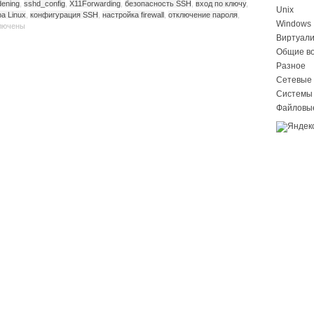
ening
,
sshd_config
,
X11Forwarding
,
безопасность SSH
,
вход по ключу
,
Unix
а Linux
,
конфигурация SSH
,
настройка firewall
,
отключение пароля
,
Windows
лючены
Виртуал
Общие в
Разное
Сетевые 
Системы
Файловы