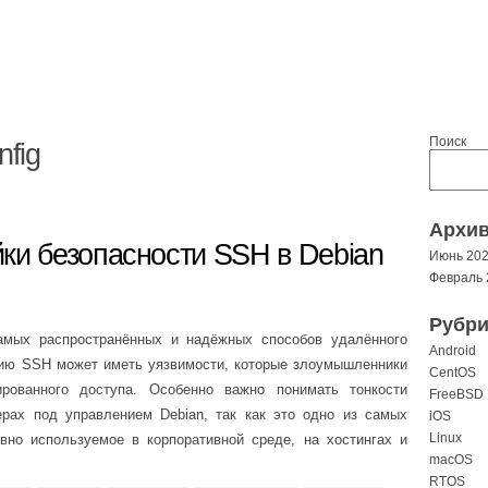
Поиск
nfig
Архи
ки безопасности SSH в Debian
Июнь 20
Февраль 
Рубри
амых распространённых и надёжных способов удалённого
Android
нию SSH может иметь уязвимости, которые злоумышленники
CentOS
ированного доступа. Особенно важно понимать тонкости
FreeBSD
ерах под управлением Debian, так как это одно из самых
iOS
Linux
ивно используемое в корпоративной среде, на хостингах и
macOS
RTOS