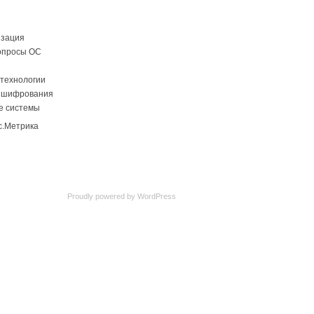
изация
опросы ОС
технологии
 шифрования
е системы
Proudly powered by
WordPress