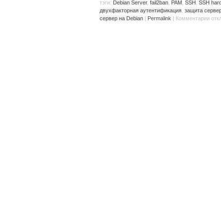
тэги:
Debian Server
,
fail2ban
,
PAM
,
SSH
,
SSH hard
двухфакторная аутентификация
,
защита сервер
сервер на Debian
|
Permalink
|
Комментарии
отк