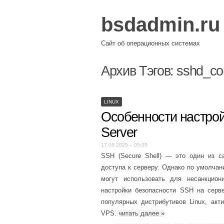
bsdadmin.ru
Сайт об операционных системах
Архив Тэгов:
sshd_co
LINUX
Особенности настрой
Server
17.06.2025 – 05:05
SSH (Secure Shell) — это один из с
доступа к серверу. Однако по умолча
могут использовать для несанкцион
настройки безопасности SSH на серв
популярных дистрибутивов Linux, акт
VPS.
читать далее
»