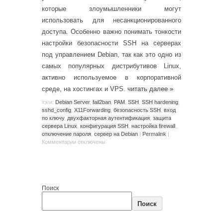
которые злоумышленники могут
использовать для несанкционированного
доступа. Особенно важно понимать тонкости
настройки безопасности SSH на серверах
под управлением Debian, так как это одно из
самых популярных дистрибутивов Linux,
активно используемое в корпоративной
среде, на хостингах и VPS.
читать далее
»
тэги:
Debian Server
,
fail2ban
,
PAM
,
SSH
,
SSH hardening
,
sshd_config
,
X11Forwarding
,
безопасность SSH
,
вход
по ключу
,
двухфакторная аутентификация
,
защита
сервера Linux
,
конфигурация SSH
,
настройка firewall
,
отключение пароля
,
сервер на Debian
|
Permalink
|
Комментарии
отключены
Поиск
Поиск