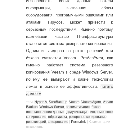
безопасность своих данных. Потеря
информации, вызванная сбоем
оборудования, программными ошибками или
атаками вирусов, может привести к
серьёзным последствиям. Именно поэтому
важнейшей частью IT-инфраструктуры
становится система резервного копирования.
Одним из лидеров на рынке решений для
бэкапа считается Veeam. Разберёмся, как
именно работает система резервного
копирования Veeam в среде Windows Server,
почему её выбирают и какие технологии
лежат в основе её эффективности.
читать
далее
»
тэги:
Hyper-V
,
SureBackup
,
Veeam
,
Veeam Agent
,
Veeam
Backup
,
Windows Server
,
автоматизация
,
бэкап
,
восстановление данных
,
дедупликация
,
инкрементное
копирование
,
образ диска
,
резервное копирование
,
репозиторий
,
шифрование
|
Permalink
|
Комментарии
отключены