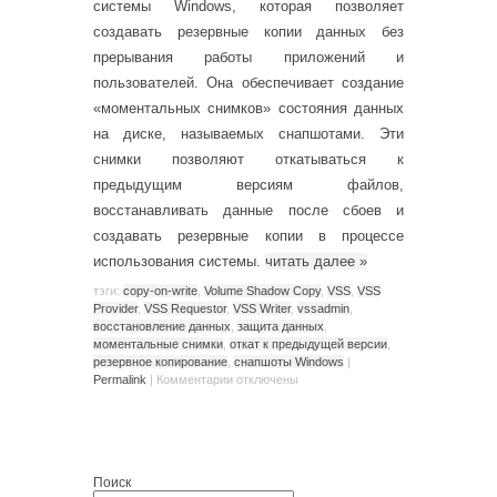
системы Windows, которая позволяет
создавать резервные копии данных без
прерывания работы приложений и
пользователей. Она обеспечивает создание
«моментальных снимков» состояния данных
на диске, называемых снапшотами. Эти
снимки позволяют откатываться к
предыдущим версиям файлов,
восстанавливать данные после сбоев и
создавать резервные копии в процессе
использования системы.
читать далее
»
тэги:
copy-on-write
,
Volume Shadow Copy
,
VSS
,
VSS
Provider
,
VSS Requestor
,
VSS Writer
,
vssadmin
,
восстановление данных
,
защита данных
,
моментальные снимки
,
откат к предыдущей версии
,
резервное копирование
,
снапшоты Windows
|
Permalink
|
Комментарии
отключены
Поиск