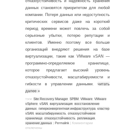
отказоустойчивость и надежность хранения
данных становятся приоритетом для любой
компании. Потеря данных или недоступность
критических сервисов даже на короткий
период времени может повлечь за собой
серьезные убытки, потерю репутации и
клиентов. Именно поэтому все больше
организаций внедряют решения на базе
виртуализации, такие как VMware vSAN —
программно-определяемое хранилище,
которое предлагает высокий уровень
отказоустойчивости, масштабируемости и
гибкости в управлении данными.
читать
далее
»
тэги:
Site Recovery Manager
,
SPBM
,
VMware
,
VMware
vSphere
,
vSAN
,
виртуализация
,
восстановление
данных
,
гиперконвергентная инфраструктура
,
кластер
vSAN
,
масштабируемость
,
отказоустойчивое
хранилище
,
отказоустойчивость
,
репликация
,
хранение данных
|
Permalink
|
Комментарии
отключены