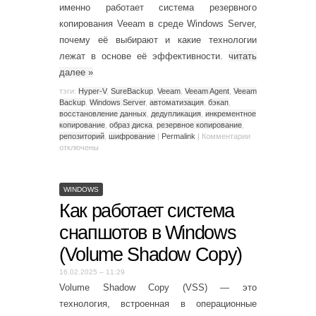
именно работает система резервного
копирования Veeam в среде Windows Server,
почему её выбирают и какие технологии
лежат в основе её эффективности.
читать
далее
»
тэги:
Hyper-V
,
SureBackup
,
Veeam
,
Veeam Agent
,
Veeam
Backup
,
Windows Server
,
автоматизация
,
бэкап
,
восстановление данных
,
дедупликация
,
инкрементное
копирование
,
образ диска
,
резервное копирование
,
репозиторий
,
шифрование
|
Permalink
|
Комментарии
отключены
WINDOWS
Как работает система
снапшотов в Windows
(Volume Shadow Copy)
16.02.2025 – 11:29
Volume Shadow Copy (VSS) — это
технология, встроенная в операционные