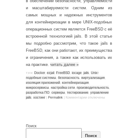
в обеспечении безопасности, управляемости
и масштабируемости систем. Одним из
самых мощных и надежных инструментов
для контейнеризации в мире UNIX-подобных
операционных систем является FreeBSD с её
встроенной технологией jails. В этой статье
мы подробно рассмотрим, что такое jails в
FreeBSD, как они работают, их преимущества
и ограничения, а также как использовать их
на практике.
читать далее
»
тэги:
Docker
,
ezjail
,
FreeBSD
,
iocage
,
jails
,
Unix-
подобные системы
,
безопасность
,
виртуализация
,
изоляция приложений
,
контейнеризация
,
микросервисы
,
настройка сети
,
производительность
,
разработка ПО
,
серверы
,
тестирование
,
управление
jails
,
хостинг
|
Permalink
|
Комментарии
отключены
Поиск
Поиск