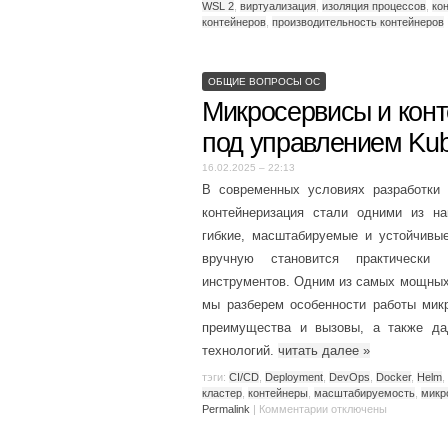
WSL 2
,
виртуализация
,
изоляция процессов
,
ко
контейнеров
,
производительность контейнеров
ОБЩИЕ ВОПРОСЫ ОС
Микросервисы и конт
под управлением Kub
16.02.2025 – 22:13
В современных условиях разработки 
контейнеризация стали одними из н
гибкие, масштабируемые и устойчивы
вручную становится практически 
инструментов. Одним из самых мощных 
мы разберем особенности работы микр
преимущества и вызовы, а также да
технологий.
читать далее
»
тэги:
CI/CD
,
Deployment
,
DevOps
,
Docker
,
Helm
,
кластер
,
контейнеры
,
масштабируемость
,
микр
Permalink
|
Комментарии
отключены