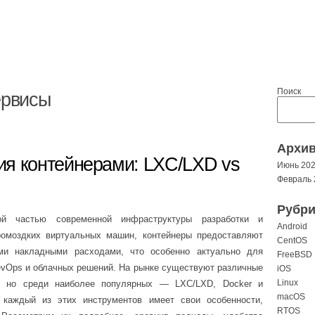
Поиск
ервисы
Архи
ия контейнерами: LXC/LXD vs
Июнь 20
Февраль 
Рубри
ой частью современной инфраструктуры разработки и
Android
ромоздких виртуальных машин, контейнеры предоставляют
CentOS
ми накладными расходами, что особенно актуально для
FreeBSD
evOps и облачных решений. На рынке существуют различные
iOS
Linux
и, но среди наиболее популярных — LXC/LXD, Docker и
macOS
каждый из этих инструментов имеет свои особенности,
RTOS