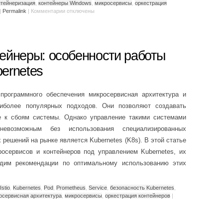
нтейнеризация
,
контейнеры Windows
,
микросервисы
,
оркестрация
|
Permalink
|
Комментарии
отключены
ейнеры: особенности работы
ernetes
программного обеспечения микросервисная архитектура и
аиболее популярных подходов. Они позволяют создавать
е к сбоям системы. Однако управление такими системами
невозможным без использования специализированных
решений на рынке является Kubernetes (K8s). В этой статье
осервисов и контейнеров под управлением Kubernetes, их
дим рекомендации по оптимальному использованию этих
Istio
,
Kubernetes
,
Pod
,
Prometheus
,
Service
,
безопасность Kubernetes
,
осервисная архитектура
,
микросервисы
,
оркестрация контейнеров
|