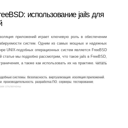
eeBSD: использование jails для
й
золяция приложений играет ключевую роль в обеспечении
табируемости систем. Одним из самых мощных и надежных
мире UNIX-подобных операционных систем является FreeBSD
ой статье мы подробно рассмотрим, что такое jails в FreeBSD,
граничения, а также как использовать их на практике.
читать
подобные системы
,
безопасность
,
виртуализация
,
изоляция приложений
,
ти
,
производительность
,
разработка ПО
,
серверы
,
тестирование
,
рии
отключены