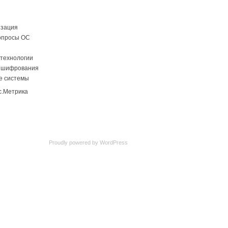
изация
опросы ОС
технологии
 шифрования
е системы
Proudly powered by
WordPress