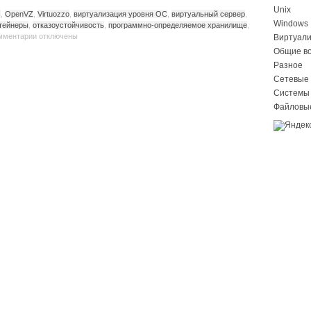
Unix
s
,
OpenVZ
,
Virtuozzo
,
виртуализация уровня ОС
,
виртуальный сервер
,
Windows
тейнеры
,
отказоустойчивость
,
программно-определяемое хранилище
,
мментарии
отключены
Виртуал
Общие в
Разное
Сетевые 
Системы
Файловы