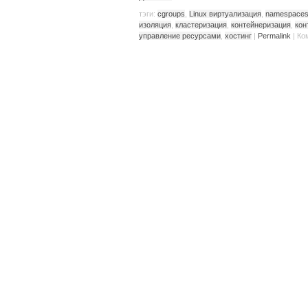
тэги:
cgroups
,
Linux виртуализация
,
namespace
изоляция
,
кластеризация
,
контейнеризация
,
кон
управление ресурсами
,
хостинг
|
Permalink
|
Ко