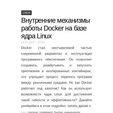
LINUX
Внутренние механизмы
работы Docker на базе
ядра Linux
13.02.2025 – 22:54
Docker стал неотъемлемой частью
современной разработки и эксплуатации
программного обеспечения. Он позволяет
создавать, развёртывать и запускать
приложения в изолированных контейнерах,
что упрощает процесс переноса программ
между различными средами. Но как Docker
работает под капотом? Как он использует
возможности ядра Linux для достижения
такой гибкости и эффективности? Давайте
разберёмся в этом подробно.
читать далее
»
тэги:
cgroups
,
containerd
,
Docker
,
namespaces
,