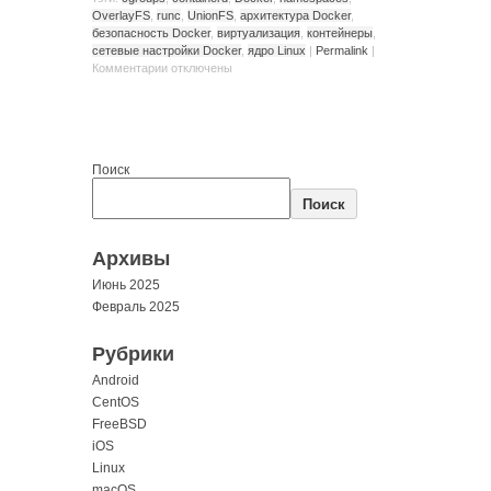
OverlayFS
,
runc
,
UnionFS
,
архитектура Docker
,
безопасность Docker
,
виртуализация
,
контейнеры
,
сетевые настройки Docker
,
ядро Linux
|
Permalink
|
Комментарии
отключены
Поиск
Поиск
Архивы
Июнь 2025
Февраль 2025
Рубрики
Android
CentOS
FreeBSD
iOS
Linux
macOS