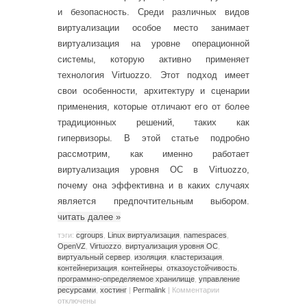
и безопасность. Среди различных видов
виртуализации особое место занимает
виртуализация на уровне операционной
системы, которую активно применяет
технология Virtuozzo. Этот подход имеет
свои особенности, архитектуру и сценарии
применения, которые отличают его от более
традиционных решений, таких как
гипервизоры. В этой статье подробно
рассмотрим, как именно работает
виртуализация уровня ОС в Virtuozzo,
почему она эффективна и в каких случаях
является предпочтительным выбором.
читать далее
»
тэги:
cgroups
,
Linux виртуализация
,
namespaces
,
OpenVZ
,
Virtuozzo
,
виртуализация уровня ОС
,
виртуальный сервер
,
изоляция
,
кластеризация
,
контейнеризация
,
контейнеры
,
отказоустойчивость
,
программно-определяемое хранилище
,
управление
ресурсами
,
хостинг
|
Permalink
|
Комментарии
отключены