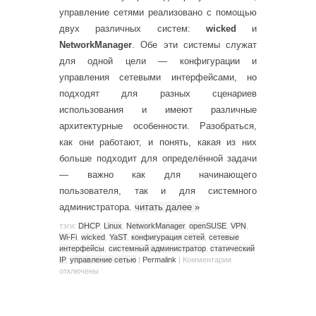
управление сетями реализовано с помощью
двух различных систем:
wicked
и
NetworkManager
. Обе эти системы служат
для одной цели — конфигурации и
управления сетевыми интерфейсами, но
подходят для разных сценариев
использования и имеют различные
архитектурные особенности. Разобраться,
как они работают, и понять, какая из них
больше подходит для определённой задачи
— важно как для начинающего
пользователя, так и для системного
администратора.
читать далее
»
тэги:
DHCP
,
Linux
,
NetworkManager
,
openSUSE
,
VPN
,
Wi-Fi
,
wicked
,
YaST
,
конфигурация сетей
,
сетевые
интерфейсы
,
системный администратор
,
статический
IP
,
управление сетью
|
Permalink
|
Комментарии
отключены