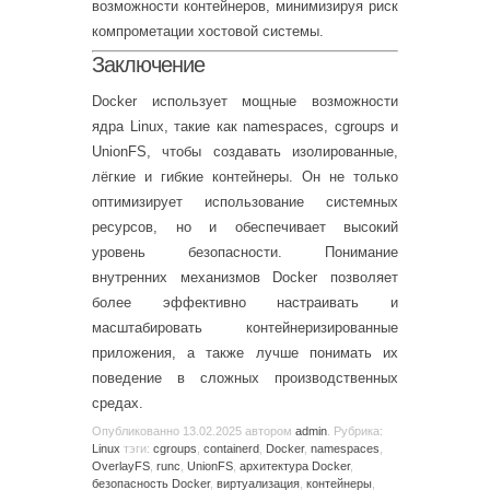
возможности контейнеров, минимизируя риск
компрометации хостовой системы.
Заключение
Docker использует мощные возможности
ядра Linux, такие как namespaces, cgroups и
UnionFS, чтобы создавать изолированные,
лёгкие и гибкие контейнеры. Он не только
оптимизирует использование системных
ресурсов, но и обеспечивает высокий
уровень безопасности. Понимание
внутренних механизмов Docker позволяет
более эффективно настраивать и
масштабировать контейнеризированные
приложения, а также лучше понимать их
поведение в сложных производственных
средах.
Опубликованно
13.02.2025
автором
admin
. Рубрика:
Linux
тэги:
cgroups
,
containerd
,
Docker
,
namespaces
,
OverlayFS
,
runc
,
UnionFS
,
архитектура Docker
,
безопасность Docker
,
виртуализация
,
контейнеры
,