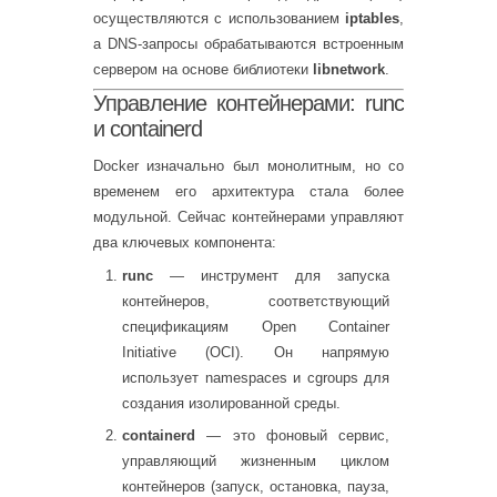
осуществляются с использованием
iptables
,
а DNS-запросы обрабатываются встроенным
сервером на основе библиотеки
libnetwork
.
Управление контейнерами: runc
и containerd
Docker изначально был монолитным, но со
временем его архитектура стала более
модульной. Сейчас контейнерами управляют
два ключевых компонента:
runc
— инструмент для запуска
контейнеров, соответствующий
спецификациям Open Container
Initiative (OCI). Он напрямую
использует namespaces и cgroups для
создания изолированной среды.
containerd
— это фоновый сервис,
управляющий жизненным циклом
контейнеров (запуск, остановка, пауза,