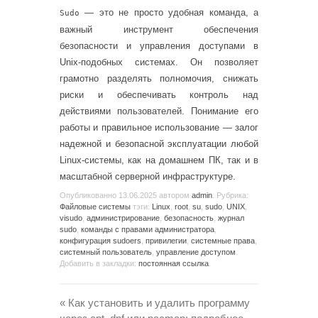
— это не просто удобная команда, а
Sudo
важный инструмент обеспечения
безопасности и управления доступами в
Unix-подобных системах. Он позволяет
грамотно разделять полномочия, снижать
риски и обеспечивать контроль над
действиями пользователей. Понимание его
работы и правильное использование — залог
надежной и безопасной эксплуатации любой
Linux-системы, как на домашнем ПК, так и в
масштабной серверной инфраструктуре.
Опубликованно
13.06.2025
автором
admin
. Рубрика:
Файловые системы
тэги:
Linux
,
root
,
su
,
sudo
,
UNIX
,
visudo
,
администрирование
,
безопасность
,
журнал
sudo
,
команды с правами администратора
,
конфигурация sudoers
,
привилегии
,
системные права
,
системный пользователь
,
управление доступом
.
Добавить в закладки:
постоянная ссылка
.
«
Как установить и удалить программу