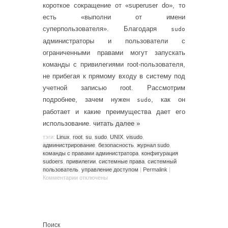
короткое сокращение от «superuser do», то
есть «выполни от имени
суперпользователя». Благодаря
sudo
администраторы и пользователи с
ограниченными правами могут запускать
команды с привилегиями root-пользователя,
не прибегая к прямому входу в систему под
учетной записью root. Рассмотрим
подробнее, зачем нужен
, как он
sudo
работает и какие преимущества дает его
использование.
читать далее
»
тэги:
Linux
,
root
,
su
,
sudo
,
UNIX
,
visudo
,
администрирование
,
безопасность
,
журнал sudo
,
команды с правами администратора
,
конфигурация
sudoers
,
привилегии
,
системные права
,
системный
пользователь
,
управление доступом
|
Permalink
|
Комментарии
отключены
Поиск