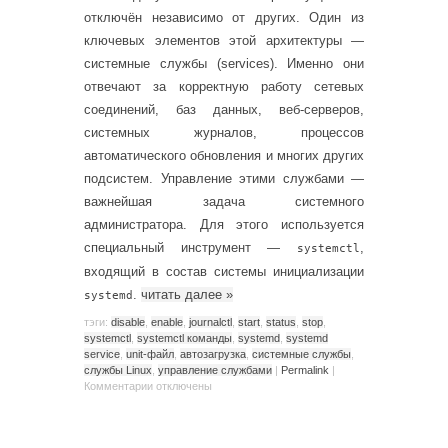
отключён независимо от других. Один из
ключевых элементов этой архитектуры —
системные службы (services). Именно они
отвечают за корректную работу сетевых
соединений, баз данных, веб-серверов,
системных журналов, процессов
автоматического обновления и многих других
подсистем. Управление этими службами —
важнейшая задача системного
администратора. Для этого используется
специальный инструмент —
,
systemctl
входящий в состав системы инициализации
.
читать далее
»
systemd
тэги:
disable
,
enable
,
journalctl
,
start
,
status
,
stop
,
systemctl
,
systemctl команды
,
systemd
,
systemd
service
,
unit-файл
,
автозагрузка
,
системные службы
,
службы Linux
,
управление службами
|
Permalink
|
Комментарии
отключены