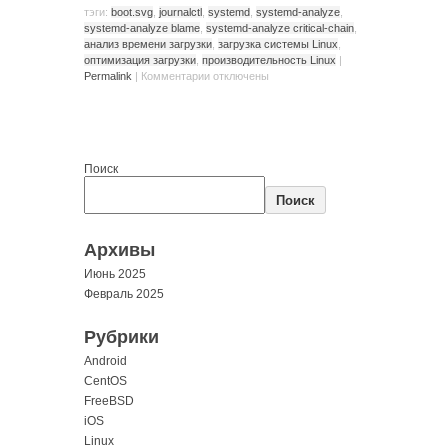
тэги:
boot.svg
,
journalctl
,
systemd
,
systemd-analyze
,
systemd-analyze blame
,
systemd-analyze critical-chain
,
анализ времени загрузки
,
загрузка системы Linux
,
оптимизация загрузки
,
производительность Linux
|
Permalink
|
Комментарии
отключены
Поиск
Поиск
Архивы
Июнь 2025
Февраль 2025
Рубрики
Android
CentOS
FreeBSD
iOS
Linux