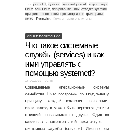
тэги:
journalctl
,
systemd
,
systemd-journald
,
журнал ядра
Linux
,
логи Linux
,
логирование Linux
,
отладка systemd
,
приоритет сообщений
,
просмотр логов
,
фильтрация
логов
|
Permalink
|
Комментарии
отключены
ОБЩИЕ ВОПРОСЫ ОС
Что такое системные
службы (services) и как
ими управлять с
помощью systemctl?
16.06.2025 – 00:48
Современные операционные системы
семейства Linux построены по модульному
принципу: каждый компонент выполняет
свою задачу и может быть перезапущен или
отключён независимо от других. Один из
ключевых элементов этой архитектуры —
системные службы (services). Именно они