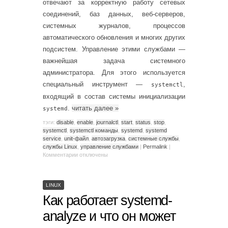
отвечают за корректную работу сетевых
соединений, баз данных, веб-серверов,
системных журналов, процессов
автоматического обновления и многих других
подсистем. Управление этими службами —
важнейшая задача системного
администратора. Для этого используется
специальный инструмент —
,
systemctl
входящий в состав системы инициализации
.
читать далее
»
systemd
тэги:
disable
,
enable
,
journalctl
,
start
,
status
,
stop
,
systemctl
,
systemctl команды
,
systemd
,
systemd
service
,
unit-файл
,
автозагрузка
,
системные службы
,
службы Linux
,
управление службами
|
Permalink
|
Комментарии
отключены
LINUX
Как работает systemd-
analyze и что он может