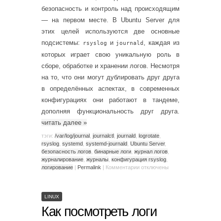
безопасность и контроль над происходящим
— на первом месте. В Ubuntu Server для
этих целей используются две основные
подсистемы:
и
, каждая из
rsyslog
journald
которых играет свою уникальную роль в
сборе, обработке и хранении логов. Несмотря
на то, что они могут дублировать друг друга
в определённых аспектах, в современных
конфигурациях они работают в тандеме,
дополняя функциональность друг друга.
читать далее
»
тэги:
/var/log/journal
,
journalctl
,
journald
,
logrotate
,
rsyslog
,
systemd
,
systemd-journald
,
Ubuntu Server
,
безопасность логов
,
бинарные логи
,
журнал логов
,
журналирование
,
журналы
,
конфигурация rsyslog
,
логирование
|
Permalink
|
Комментарии
отключены
LINUX
Как посмотреть логи