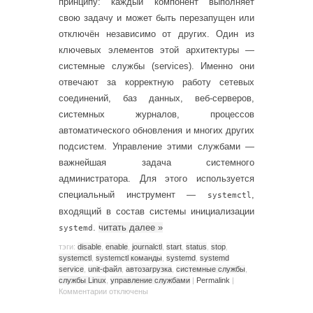
принципу: каждый компонент выполняет
свою задачу и может быть перезапущен или
отключён независимо от других. Один из
ключевых элементов этой архитектуры —
системные службы (services). Именно они
отвечают за корректную работу сетевых
соединений, баз данных, веб-серверов,
системных журналов, процессов
автоматического обновления и многих других
подсистем. Управление этими службами —
важнейшая задача системного
администратора. Для этого используется
специальный инструмент —
,
systemctl
входящий в состав системы инициализации
.
читать далее
»
systemd
тэги:
disable
,
enable
,
journalctl
,
start
,
status
,
stop
,
systemctl
,
systemctl команды
,
systemd
,
systemd
service
,
unit-файл
,
автозагрузка
,
системные службы
,
службы Linux
,
управление службами
|
Permalink
|
Комментарии
отключены