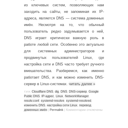
из ключевых систем, позволяющих нам
заходить на сайты, не запоминая их IP-
адреса, является DNS — система доменных
имён. Несмотря на то, что обычный
пользователь редко задумывается о ней,
DNS играет критически важную роль в
работе любой сети. Особенно это актуально
для системных администраторов и
продвинутых пользователей Linux, где
настройка сети и DNS часто требует ручного
вмешательства. Разберемся, как именно
работает DNS, и как можно изменить DNS-
сервер в Linux-системах.
читать далее
»
тэги:
Cloudflare DNS
,
dig
,
DNS
,
DNS-сервер
,
Google
Public DNS
,
IP-адрес
,
Linux
,
NetworkManager
,
resolv.conf
,
systemd-resolve
,
systemd-resolved
,
изменить DNS
,
настройка сети Linux
,
перевод
доменных имён
|
Permalink
|
Комментарии
отключены