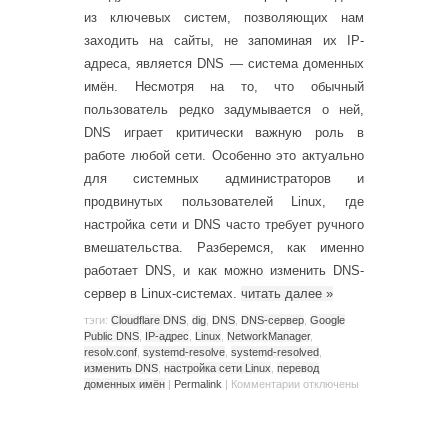
из ключевых систем, позволяющих нам
заходить на сайты, не запоминая их IP-
адреса, является DNS — система доменных
имён. Несмотря на то, что обычный
пользователь редко задумывается о ней,
DNS играет критически важную роль в
работе любой сети. Особенно это актуально
для системных администраторов и
продвинутых пользователей Linux, где
настройка сети и DNS часто требует ручного
вмешательства. Разберемся, как именно
работает DNS, и как можно изменить DNS-
сервер в Linux-системах.
читать далее
»
тэги:
Cloudflare DNS
,
dig
,
DNS
,
DNS-сервер
,
Google
Public DNS
,
IP-адрес
,
Linux
,
NetworkManager
,
resolv.conf
,
systemd-resolve
,
systemd-resolved
,
изменить DNS
,
настройка сети Linux
,
перевод
доменных имён
|
Permalink
|
Комментарии
отключены