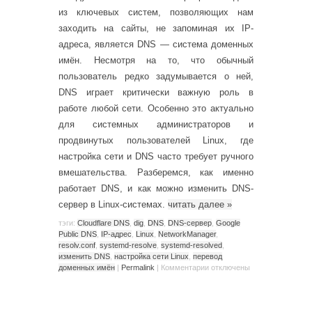
из ключевых систем, позволяющих нам
заходить на сайты, не запоминая их IP-
адреса, является DNS — система доменных
имён. Несмотря на то, что обычный
пользователь редко задумывается о ней,
DNS играет критически важную роль в
работе любой сети. Особенно это актуально
для системных администраторов и
продвинутых пользователей Linux, где
настройка сети и DNS часто требует ручного
вмешательства. Разберемся, как именно
работает DNS, и как можно изменить DNS-
сервер в Linux-системах.
читать далее
»
тэги:
Cloudflare DNS
,
dig
,
DNS
,
DNS-сервер
,
Google
Public DNS
,
IP-адрес
,
Linux
,
NetworkManager
,
resolv.conf
,
systemd-resolve
,
systemd-resolved
,
изменить DNS
,
настройка сети Linux
,
перевод
доменных имён
|
Permalink
|
Комментарии
отключены