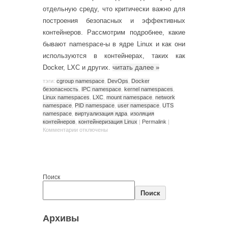
отдельную среду, что критически важно для
построения безопасных и эффективных
контейнеров. Рассмотрим подробнее, какие
бывают namespace-ы в ядре Linux и как они
используются в контейнерах, таких как
Docker, LXC и других.
читать далее
»
тэги:
cgroup namespace
,
DevOps
,
Docker
безопасность
,
IPC namespace
,
kernel namespaces
,
Linux namespaces
,
LXC
,
mount namespace
,
network
namespace
,
PID namespace
,
user namespace
,
UTS
namespace
,
виртуализация ядра
,
изоляция
контейнеров
,
контейнеризация Linux
|
Permalink
|
Комментарии
отключены
Поиск
Поиск
Архивы