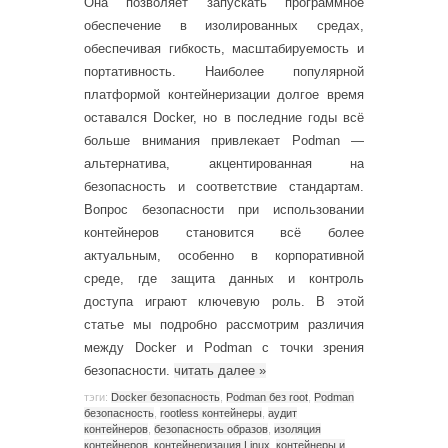
Она позволяет запускать программное
обеспечение в изолированных средах,
обеспечивая гибкость, масштабируемость и
портативность. Наиболее популярной
платформой контейнеризации долгое время
оставался Docker, но в последние годы всё
больше внимания привлекает Podman —
альтернатива, акцентированная на
безопасность и соответствие стандартам.
Вопрос безопасности при использовании
контейнеров становится всё более
актуальным, особенно в корпоративной
среде, где защита данных и контроль
доступа играют ключевую роль. В этой
статье мы подробно рассмотрим различия
между Docker и Podman с точки зрения
безопасности.
читать далее
»
тэги:
Docker безопасность
,
Podman без root
,
Podman
безопасность
,
rootless контейнеры
,
аудит
контейнеров
,
безопасность образов
,
изоляция
контейнеров
,
контейнеризация Linux
,
контейнеры и