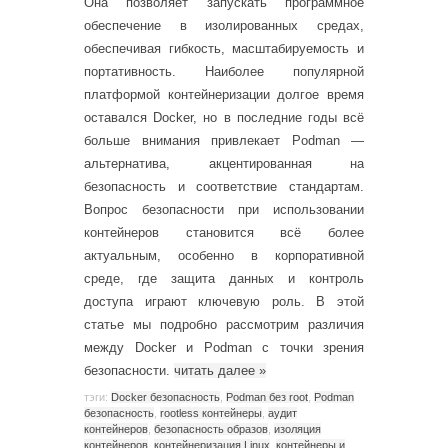
Она позволяет запускать программное
обеспечение в изолированных средах,
обеспечивая гибкость, масштабируемость и
портативность. Наиболее популярной
платформой контейнеризации долгое время
оставался Docker, но в последние годы всё
больше внимания привлекает Podman —
альтернатива, акцентированная на
безопасность и соответствие стандартам.
Вопрос безопасности при использовании
контейнеров становится всё более
актуальным, особенно в корпоративной
среде, где защита данных и контроль
доступа играют ключевую роль. В этой
статье мы подробно рассмотрим различия
между Docker и Podman с точки зрения
безопасности.
читать далее
»
тэги:
Docker безопасность
,
Podman без root
,
Podman
безопасность
,
rootless контейнеры
,
аудит
контейнеров
,
безопасность образов
,
изоляция
контейнеров
,
контейнеризация Linux
,
контейнеры и