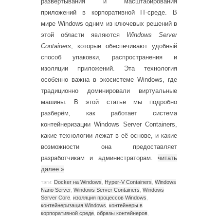
развертывания и масштабирования
приложений в корпоративной IT-среде. В
мире Windows одним из ключевых решений в
этой области являются
Windows Server
Containers
, которые обеспечивают удобный
способ упаковки, распространения и
изоляции приложений. Эта технология
особенно важна в экосистеме Windows, где
традиционно доминировали виртуальные
машины. В этой статье мы подробно
разберём, как работает система
контейнеризации Windows Server Containers,
какие технологии лежат в её основе, и какие
возможности она предоставляет
разработчикам и администраторам.
читать
далее
»
тэги:
Docker на Windows
,
Hyper-V Containers
,
Windows
Nano Server
,
Windows Server Containers
,
Windows
Server Core
,
изоляция процессов Windows
,
контейнеризация Windows
,
контейнеры в
корпоративной среде
,
образы контейнеров
,