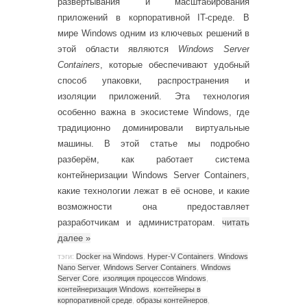
развертывания и масштабирования
приложений в корпоративной IT-среде. В
мире Windows одним из ключевых решений в
этой области являются
Windows Server
Containers
, которые обеспечивают удобный
способ упаковки, распространения и
изоляции приложений. Эта технология
особенно важна в экосистеме Windows, где
традиционно доминировали виртуальные
машины. В этой статье мы подробно
разберём, как работает система
контейнеризации Windows Server Containers,
какие технологии лежат в её основе, и какие
возможности она предоставляет
разработчикам и администраторам.
читать
далее
»
тэги:
Docker на Windows
,
Hyper-V Containers
,
Windows
Nano Server
,
Windows Server Containers
,
Windows
Server Core
,
изоляция процессов Windows
,
контейнеризация Windows
,
контейнеры в
корпоративной среде
,
образы контейнеров
,