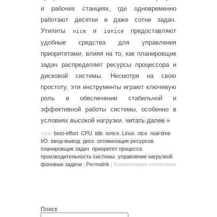
и рабочих станциях, где одновременно
работают десятки и даже сотни задач.
Утилиты
и
предоставляют
nice
ionice
удобные средства для управления
приоритетами, влияя на то, как планировщик
задач распределяет ресурсы процессора и
дисковой системы. Несмотря на свою
простоту, эти инструменты играют ключевую
роль в обеспечении стабильной и
эффективной работы системы, особенно в
условиях высокой нагрузки.
читать далее
»
тэги:
best-effort
,
CPU
,
idle
,
ionice
,
Linux
,
nice
,
real-time
I/O
,
ввод-вывод
,
диск
,
оптимизация ресурсов
,
планировщик задач
,
приоритет процесса
,
производительность системы
,
управление нагрузкой
,
фоновые задачи
|
Permalink
|
Комментарии
отключены
Поиск