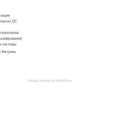
изация
опросы ОС
технологии
 шифрования
е системы
Proudly powered by
WordPress