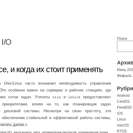
Поиск
 I/O
Архи
ice, и когда их стоит применять
Июнь 20
Февраль 
 Unix/Linux часто возникает необходимость управления
Рубри
Это особенно важно на серверах и рабочих станциях, где
Android
аже сотни задач. Утилиты
и
предоставляют
nice
ionice
CentOS
 приоритетами, влияя на то, как планировщик задач
FreeBSD
и дисковой системы. Несмотря на свою простоту, эти
iOS
 обеспечении стабильной и эффективной работы системы,
Linux
читать далее
»
macOS
RTOS
-time I/O
,
ввод-вывод
,
диск
,
оптимизация ресурсов
,
планировщик задач
,