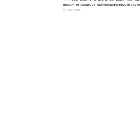
приоритет процесса
,
производительность сист
отключены