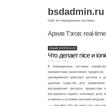
bsdadmin.ru
Сайт об операционных системах
Архив Тэгов:
real-time
ОБЩИЕ ВОПРОСЫ ОС
Что делает nice и ion
12.06.2025 – 08:03
В операционных системах семейства
приоритетами выполнения процессов. 
одновременно работают десятки и д
удобные средства для управления
распределяет ресурсы процессора 
инструменты играют ключевую роль в
особенно в условиях высокой нагрузки.
тэги:
best-effort
,
CPU
,
idle
,
ionice
,
Linux
,
nice
,
real