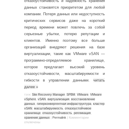
отказоустойчивость и надежность хранения
данных становятся приоритетом для любой
компании. Потеря данных или недоступность
критических сервисов даже на короткий
период времени может повлечь за собой
серьезные убытки, потерю репутации и
клиентов. Именно поэтому все больше
организаций внедряют решения на базе
виртуализации, такие как VMware vSAN —
программно-определяемое хранилище,
которое предлагает высокий уровень
отказоустойчивости, масштабируемости и
гибкости в управлении данными.
читать
далее
»
тэги:
Site Recovery Manager
,
SPBM
,
VMware
,
VMware
vSphere
,
vSAN
,
виртуализация
,
восстановление
данных
,
гиперконвергентная инфраструктура
,
кластер
vSAN
,
масштабируемость
,
отказоустойчивое
хранилище
,
отказоустойчивость
,
репликация
,
хранение данных
|
Permalink
|
Комментарии
отключены