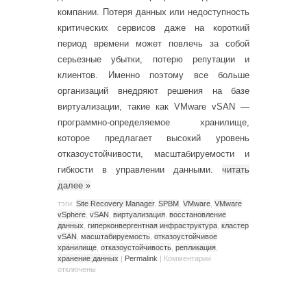
компании. Потеря данных или недоступность
критических сервисов даже на короткий
период времени может повлечь за собой
серьезные убытки, потерю репутации и
клиентов. Именно поэтому все больше
организаций внедряют решения на базе
виртуализации, такие как VMware vSAN —
программно-определяемое хранилище,
которое предлагает высокий уровень
отказоустойчивости, масштабируемости и
гибкости в управлении данными.
читать
далее
»
тэги:
Site Recovery Manager
,
SPBM
,
VMware
,
VMware
vSphere
,
vSAN
,
виртуализация
,
восстановление
данных
,
гиперконвергентная инфраструктура
,
кластер
vSAN
,
масштабируемость
,
отказоустойчивое
хранилище
,
отказоустойчивость
,
репликация
,
хранение данных
|
Permalink
|
Комментарии
отключены