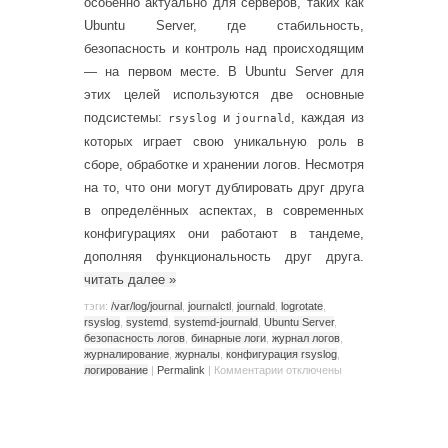
особенно актуально для серверов, таких как
Ubuntu Server, где стабильность,
безопасность и контроль над происходящим
— на первом месте. В Ubuntu Server для
этих целей используются две основные
подсистемы:
и
, каждая из
rsyslog
journald
которых играет свою уникальную роль в
сборе, обработке и хранении логов. Несмотря
на то, что они могут дублировать друг друга
в определённых аспектах, в современных
конфигурациях они работают в тандеме,
дополняя функциональность друг друга.
читать далее
»
тэги:
/var/log/journal
,
journalctl
,
journald
,
logrotate
,
rsyslog
,
systemd
,
systemd-journald
,
Ubuntu Server
,
безопасность логов
,
бинарные логи
,
журнал логов
,
журналирование
,
журналы
,
конфигурация rsyslog
,
логирование
|
Permalink
|
Комментарии
отключены