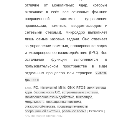
отличие от монолитных ядер, которые
включают в себя все основные функции
операционной системы (управление
процессами, памятью, вводом-выводом и
сетевыми стеками), микроядро выполняет
лишь самые базовые задачи. Оно отвечает
за управление памятью, планирование задач
и межпроцессное взаимодействие (IPC). Все
остальные функции выполняются в
пользовательском пространстве в виде
отдельных процессов или серверов.
читать
далее
»
тэги:
IPC
,
microkernel
,
Minix
,
QNX
,
RTOS
,
архитектура
ядра
,
безопасность ОС
,
встраиваемые системы
,
межпроцессное взаимодействие
,
микроядро
,
модульность
,
операционная система
,
отказоустойчивость
,
производительность
операционной системы
,
реальное время
|
Permalink
|
Комментарии
отключены