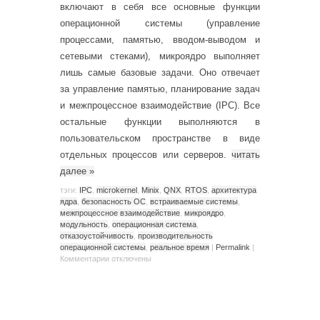
включают в себя все основные функции
операционной системы (управление
процессами, памятью, вводом-выводом и
сетевыми стеками), микроядро выполняет
лишь самые базовые задачи. Оно отвечает
за управление памятью, планирование задач
и межпроцессное взаимодействие (IPC). Все
остальные функции выполняются в
пользовательском пространстве в виде
отдельных процессов или серверов.
читать
далее
»
тэги:
IPC
,
microkernel
,
Minix
,
QNX
,
RTOS
,
архитектура
ядра
,
безопасность ОС
,
встраиваемые системы
,
межпроцессное взаимодействие
,
микроядро
,
модульность
,
операционная система
,
отказоустойчивость
,
производительность
операционной системы
,
реальное время
|
Permalink
|
Комментарии
отключены