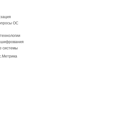
изация
опросы ОС
технологии
 шифрования
е системы