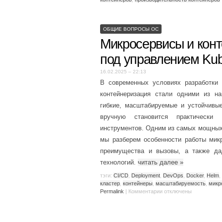
ОБЩИЕ ВОПРОСЫ ОС
Микросервисы и конт
под управлением Kub
16.02.2025 – 22:13
В современных условиях разработки 
контейнеризация стали одними из н
гибкие, масштабируемые и устойчивы
вручную становится практически 
инструментов. Одним из самых мощных 
мы разберем особенности работы микр
преимущества и вызовы, а также да
технологий.
читать далее
»
тэги:
CI/CD
,
Deployment
,
DevOps
,
Docker
,
Helm
,
кластер
,
контейнеры
,
масштабируемость
,
микр
Permalink
|
Комментарии
отключены