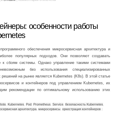
ейнеры: особенности работы
ernetes
программного обеспечения микросервисная архитектура и
аиболее популярных подходов. Они позволяют создавать
е к сбоям системы. Однако управление такими системами
невозможным без использования специализированных
решений на рынке является Kubernetes (K8s). В этой статье
осервисов и контейнеров под управлением Kubernetes, их
дим рекомендации по оптимальному использованию этих
Istio
,
Kubernetes
,
Pod
,
Prometheus
,
Service
,
безопасность Kubernetes
,
осервисная архитектура
,
микросервисы
,
оркестрация контейнеров
|