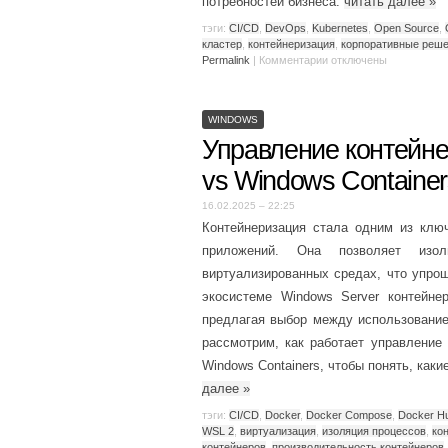
потребностей бизнеса.
читать далее
»
тэги:
CI/CD
,
DevOps
,
Kubernetes
,
Open Source
,
кластер
,
контейнеризация
,
корпоративные реш
Permalink
|
Комментарии
отключены
WINDOWS
Управление контейне
vs Windows Container
16.02.2025 – 22:25
Контейнеризация стала одним из клю
приложений. Она позволяет изо
виртуализированных средах, что упро
экосистеме Windows Server контейне
предлагая выбор между использованием
рассмотрим, как работает управление 
Windows Containers, чтобы понять, ка
далее
»
тэги:
CI/CD
,
Docker
,
Docker Compose
,
Docker H
WSL 2
,
виртуализация
,
изоляция процессов
,
ко
контейнеров
,
производительность контейнеров