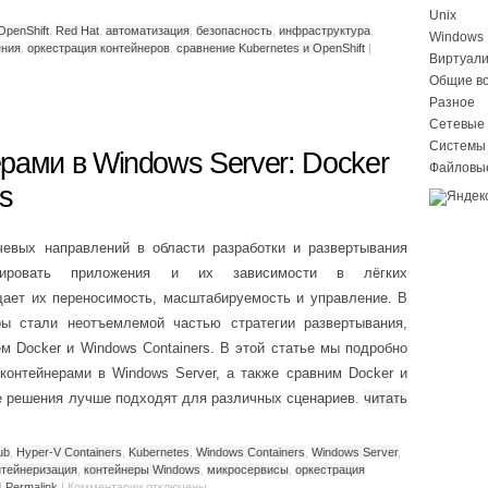
Unix
OpenShift
,
Red Hat
,
автоматизация
,
безопасность
,
инфраструктура
,
Windows
ения
,
оркестрация контейнеров
,
сравнение Kubernetes и OpenShift
|
Виртуал
Общие в
Разное
Сетевые 
Системы
рами в Windows Server: Docker
Файловы
s
чевых направлений в области разработки и развертывания
лировать приложения и их зависимости в лёгких
щает их переносимость, масштабируемость и управление. В
ры стали неотъемлемой частью стратегии развертывания,
 Docker и Windows Containers. В этой статье мы подробно
контейнерами в Windows Server, а также сравним Docker и
кие решения лучше подходят для различных сценариев.
читать
ub
,
Hyper-V Containers
,
Kubernetes
,
Windows Containers
,
Windows Server
,
нтейнеризация
,
контейнеры Windows
,
микросервисы
,
оркестрация
|
Permalink
|
Комментарии
отключены