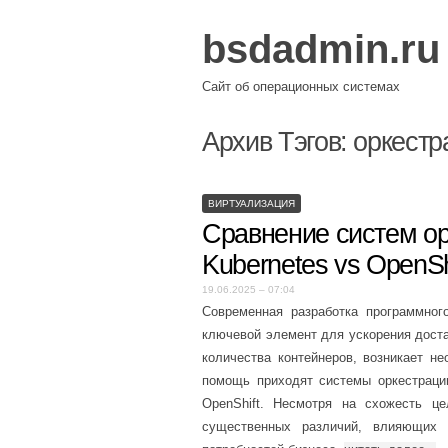
bsdadmin.ru
Сайт об операционных системах
Архив Тэгов:
оркестр
ВИРТУАЛИЗАЦИЯ
Сравнение систем ор
Kubernetes vs OpenSh
19.06.2025 – 07:04
Современная разработка программног
ключевой элемент для ускорения доста
количества контейнеров, возникает н
помощь приходят системы оркестраци
OpenShift. Несмотря на схожесть ц
существенных различий, влияющих 