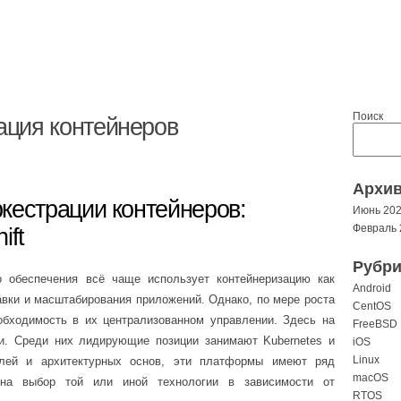
Поиск
ация контейнеров
Архи
кестрации контейнеров:
Июнь 20
Февраль 
ift
Рубри
о обеспечения всё чаще использует контейнеризацию как
Android
вки и масштабирования приложений. Однако, по мере роста
CentOS
еобходимость в их централизованном управлении. Здесь на
FreeBSD
и. Среди них лидирующие позиции занимают Kubernetes и
iOS
Linux
елей и архитектурных основ, эти платформы имеют ряд
macOS
на выбор той или иной технологии в зависимости от
RTOS