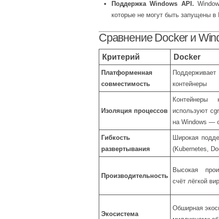
Поддержка Windows API.
Windows
которые не могут быть запущены в 
Сравнение Docker и Win
Критерий
Docker
Платформенная
Поддерживает
совместимость
контейнеры
Контейнеры 
Изоляция процессов
используют cg
на Windows — 
Гибкость
Широкая подде
развертывания
(Kubernetes, D
Высокая прои
Производительность
счёт лёгкой ви
Обширная экос
Экосистема