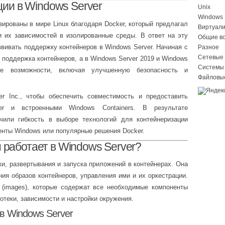
ии в Windows Server
Unix
Windows
ированы в мире Linux благодаря Docker, который предлагал
Виртуал
и их зависимостей в изолированные среды. В ответ на эту
Общие в
звивать поддержку контейнеров в Windows Server. Начиная с
Разное
Сетевые 
 поддержка контейнеров, а в Windows Server 2019 и Windows
Системы
е возможности, включая улучшенную безопасность и
Файловы
er Inc., чтобы обеспечить совместимость и предоставить
r и встроенными Windows Containers. В результате
чили гибкость в выборе технологий для контейнеризации
енты Windows или популярные решения Docker.
н работает в Windows Server?
и, развертывания и запуска приложений в контейнерах. Она
ия образов контейнеров, управления ими и их оркестрации.
 (images), которые содержат все необходимые компоненты
отеки, зависимости и настройки окружения.
в Windows Server