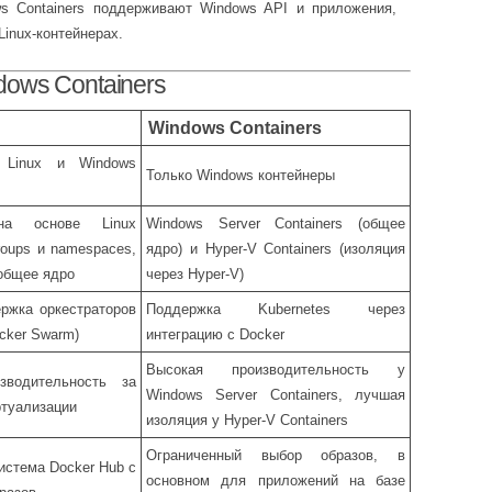
 Containers поддерживают Windows API и приложения,
Linux-контейнерах.
dows Containers
Windows Containers
 Linux и Windows
Только Windows контейнеры
на основе Linux
Windows Server Containers (общее
roups и namespaces,
ядро) и Hyper-V Containers (изоляция
общее ядро
через Hyper-V)
ржка оркестраторов
Поддержка Kubernetes через
ocker Swarm)
интеграцию с Docker
Высокая производительность у
зводительность за
Windows Server Containers, лучшая
ртуализации
изоляция у Hyper-V Containers
Ограниченный выбор образов, в
истема Docker Hub с
основном для приложений на базе