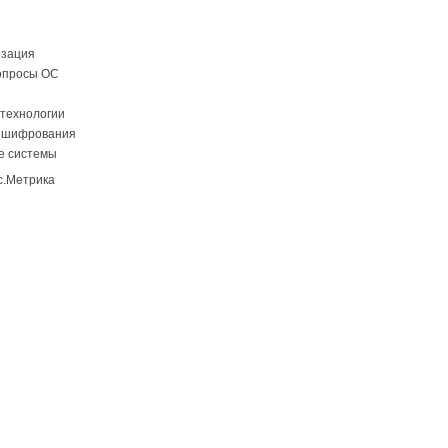
изация
опросы ОС
технологии
 шифрования
е системы