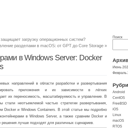
Поиск
н защищает загрузку операционных систем?
вление разделами в macOS: от GPT до Core Storage
»
рами в Windows Server: Docker
Архи
s
Июнь 20
Февраль 
чевых направлений в области разработки и развертывания
Рубри
лировать приложения и их зависимости в лёгких
Android
щает их переносимость, масштабируемость и управление. В
CentOS
ры стали неотъемлемой частью стратегии развертывания,
FreeBSD
iOS
 Docker и Windows Containers. В этой статье мы подробно
Linux
контейнерами в Windows Server, а также сравним Docker и
macOS
ие решения лучше подходят для различных сценариев.
RTOS