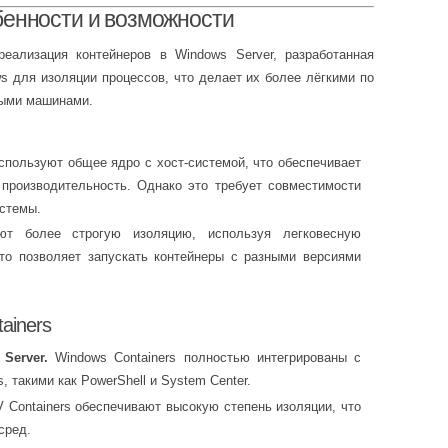
бенности и возможности
реализация контейнеров в Windows Server, разработанная
ws для изоляции процессов, что делает их более лёгкими по
ными машинами.
пользуют общее ядро с хост-системой, что обеспечивает
производительность. Однако это требует совместимости
истемы.
т более строгую изоляцию, используя легковесную
Это позволяет запускать контейнеры с разными версиями
ainers
Server.
Windows Containers полностью интегрированы с
 такими как PowerShell и System Center.
 Containers обеспечивают высокую степень изоляции, что
сред.