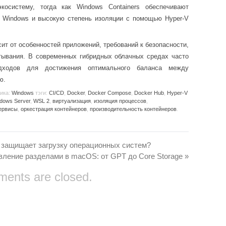
косистему, тогда как Windows Containers обеспечивают
и Windows и высокую степень изоляции с помощью Hyper-V
ит от особенностей приложений, требований к безопасности,
ртывания. В современных гибридных облачных средах часто
одходов для достижения оптимального баланса между
ю.
рика:
Windows
тэги:
CI/CD
,
Docker
,
Docker Compose
,
Docker Hub
,
Hyper-V
dows Server
,
WSL 2
,
виртуализация
,
изоляция процессов
,
ервисы
,
оркестрация контейнеров
,
производительность контейнеров
.
н защищает загрузку операционных систем?
вление разделами в macOS: от GPT до Core Storage
»
ents are closed.