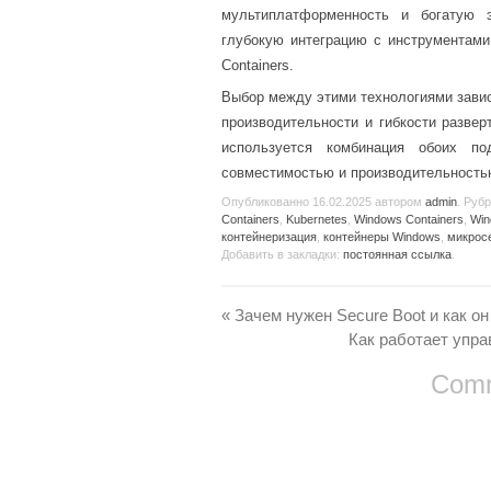
мультиплатформенность и богатую э
глубокую интеграцию с инструментам
Containers.
Выбор между этими технологиями завис
производительности и гибкости разве
используется комбинация обоих п
совместимостью и производительность
Опубликованно
16.02.2025
автором
admin
. Руб
Containers
,
Kubernetes
,
Windows Containers
,
Win
контейнеризация
,
контейнеры Windows
,
микрос
Добавить в закладки:
постоянная ссылка
.
«
Зачем нужен Secure Boot и как о
Как работает упра
Comm