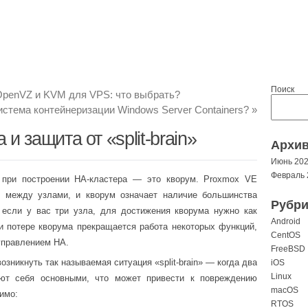
Поиск
OpenVZ и KVM для VPS: что выбрать?
истема контейнеризации Windows Server Containers?
»
и защита от «split-brain»
Архи
Июнь 20
Февраль 
 при построении HA-кластера — это кворум. Proxmox VE
и между узлами, и кворум означает наличие большинства
Рубри
 если у вас три узла, для достижения кворума нужно как
Android
 потере кворума прекращается работа некоторых функций,
CentOS
управлением HA.
FreeBSD
озникнуть так называемая ситуация «split-brain» — когда два
iOS
Linux
ают себя основными, что может привести к повреждению
macOS
имо:
RTOS