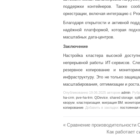
поддержки контейнеров. Также соо
оркестрации, включая интеграцию с Pro
Благодаря открытости и активной подд
надёжной платформой, которая подхо
масштабных дата-центров.
Заключение
Настройка кластера высокой досту
непрерывной работы ИТ-сервисов. Сл
резервное копирование и монитори
инфраструктуру. Это не только защища
масштабирования, оптимизации и роста
Опубликованно
19.06.2025
автором
admin
. Руб
ha-crm
,
pve-ha-lrm
,
QDevice
,
shared storage
,
spl
кворум
,
кластеризация
,
миграция ВМ
,
монитори
копирование
. Добавить в закладки:
постоянная
«
Сравнение производительности 
Как работает с