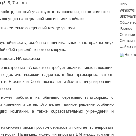
3, 5, 7 и т.д.).
Unix
Windows
рбитр, который участвует в голосовании, но не является
Виртуал
 запущен на отдельной машине или в облаке.
Общие в
стью сетевых соединений между узлами.
Разное
Сетевые 
Системы
устойчивость, особенно в минимальных кластерах из двух
Файловы
бой сбой приведёт к потере кворума.
вность HA-кластера
то построение HA-кластера требует значительных вложений.
о достичь высокой надёжности без чрезмерных затрат.
 как Proxmox и Ceph, позволяет избежать лицензирования,
изоров.
 может работать на обычных серверных платформах с
ий хранения и сетей. Это делает данное решение особенно
них компаний, а также образовательных учреждений и
тер снижает риски простоя сервисов и помогает планировать
тупности. Например, можно мигрировать ВМ между узлами и