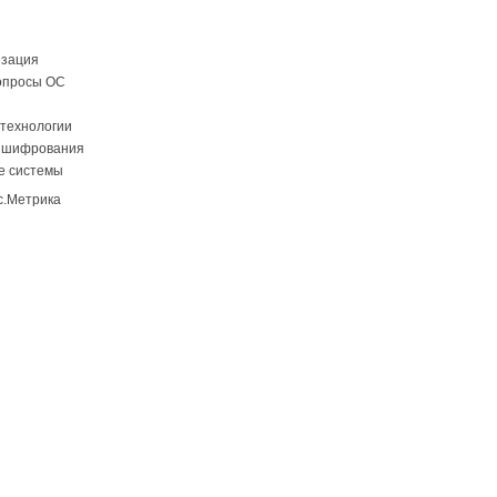
изация
опросы ОС
технологии
 шифрования
е системы