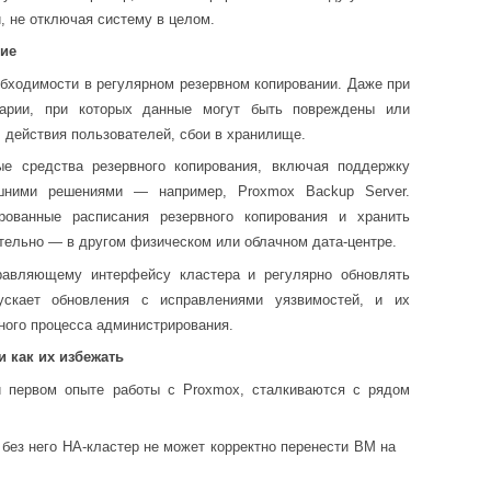
, не отключая систему в целом.
ние
бходимости в регулярном резервном копировании. Даже при
нарии, при которых данные могут быть повреждены или
 действия пользователей, сбои в хранилище.
е средства резервного копирования, включая поддержку
шними решениями — например, Proxmox Backup Server.
рованные расписания резервного копирования и хранить
тельно — в другом физическом или облачном дата-центре.
равляющему интерфейсу кластера и регулярно обновлять
ускает обновления с исправлениями уязвимостей, и их
ного процесса администрирования.
 как их избежать
и первом опыте работы с Proxmox, сталкиваются с рядом
без него HA-кластер не может корректно перенести ВМ на