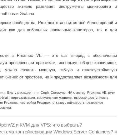
бщество активно развивает инструменты мониторинга и
metheus и Grafana.
ержке сообщества, Proxmox становится всё более зрелой и
дит как для небольших локальных кластеров, так и для
пности в Proxmox VE — это шаг вперёд в обеспечении
едуя проверенным практикам, используя общее хранилище,
нг, можно создать мощную, гибкую и отказоустойчивую
ет бизнес от простоев, но и предоставляет возможности для
.
рика:
Виртуализация
тэги:
Ceph
,
Corosync
,
HA кластер
,
Proxmox VE
,
pve-
it-brain
,
виртуализация
,
виртуальные машины
,
высока́я доступность
,
нг Proxmox
,
настройка Proxmox
,
отказоустойчивость
,
резервное
 ссылка
.
OpenVZ и KVM для VPS: что выбрать?
истема контейнеризации Windows Server Containers?
»