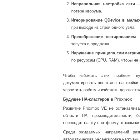
Неправильная настройка сети
— 
потере кворума.
Игнорирование QDevice в малых
при выходе из строя одного узла.
Пренебрежение тестированием
—
запуска в продакшн.
Нарушение принципа симметрич
по ресурсам (CPU, RAM), чтобы не 
Чтобы избежать этих проблем, ну
документировать все этапы настройки.
упростить работу и избежать дорогост
Будущее HA-кластеров в Proxmox
Развитие Proxmox VE не останавлив
области HA, производительности, б
переходят на эту платформу, отказывая
Среди ожидаемых направлений разв
автоматическая балансировка нагрузки,