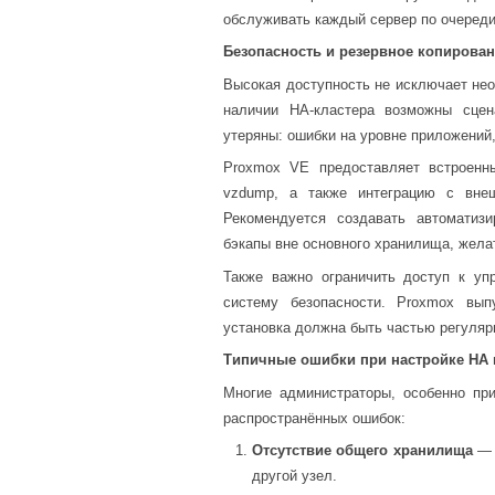
обслуживать каждый сервер по очереди
Безопасность и резервное копирова
Высокая доступность не исключает нео
наличии HA-кластера возможны сце
утеряны: ошибки на уровне приложений,
Proxmox VE предоставляет встроенны
vzdump, а также интеграцию с вне
Рекомендуется создавать автоматизи
бэкапы вне основного хранилища, жела
Также важно ограничить доступ к уп
систему безопасности. Proxmox вып
установка должна быть частью регуляр
Типичные ошибки при настройке HA и
Многие администраторы, особенно пр
распространённых ошибок:
Отсутствие общего хранилища
— 
другой узел.