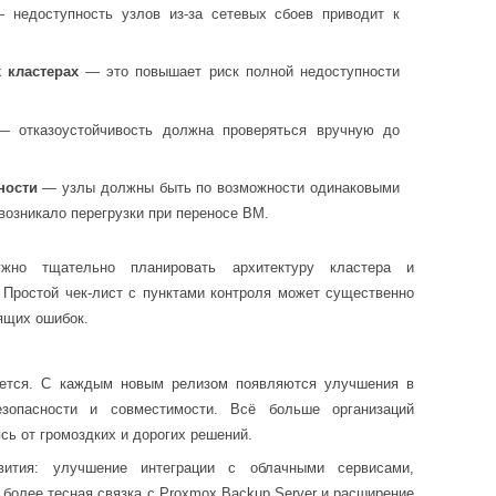
недоступность узлов из-за сетевых сбоев приводит к
 кластерах
— это повышает риск полной недоступности
 отказоустойчивость должна проверяться вручную до
ности
— узлы должны быть по возможности одинаковыми
возникало перегрузки при переносе ВМ.
жно тщательно планировать архитектуру кластера и
 Простой чек-лист с пунктами контроля может существенно
оящих ошибок.
ается. С каждым новым релизом появляются улучшения в
езопасности и совместимости. Всё больше организаций
сь от громоздких и дорогих решений.
ития: улучшение интеграции с облачными сервисами,
 более тесная связка с Proxmox Backup Server и расширение