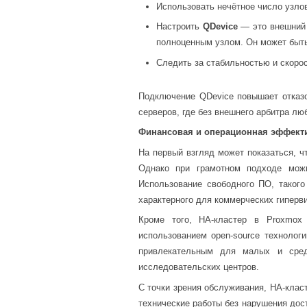
Использовать нечётное число узлов (
Настроить
QDevice
— это внешний а
полноценным узлом. Он может быть
Следить за стабильностью и скоро
Подключение QDevice повышает отказо
серверов, где без внешнего арбитра лю
Финансовая и операционная эффекти
На первый взгляд может показаться, ч
Однако при грамотном подходе можн
Использование свободного ПО, такого
характерного для коммерческих гиперв
Кроме того, HA-кластер в Proxmox
использованием open-source технолог
привлекательным для малых и сред
исследовательских центров.
С точки зрения обслуживания, HA-клас
технические работы без нарушения дос