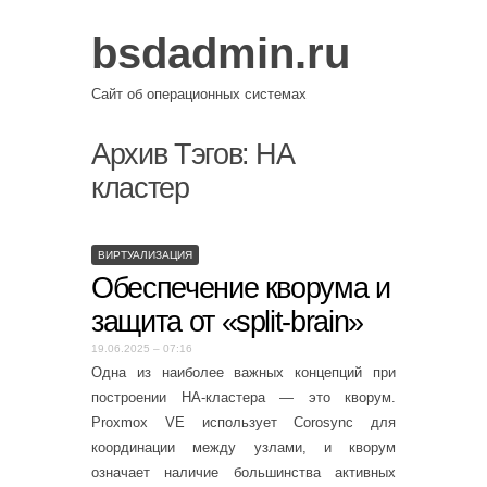
bsdadmin.ru
Сайт об операционных системах
Архив Тэгов:
HA
кластер
ВИРТУАЛИЗАЦИЯ
Обеспечение кворума и
защита от «split-brain»
19.06.2025 – 07:16
Одна из наиболее важных концепций при
построении HA-кластера — это кворум.
Proxmox VE использует Corosync для
координации между узлами, и кворум
означает наличие большинства активных