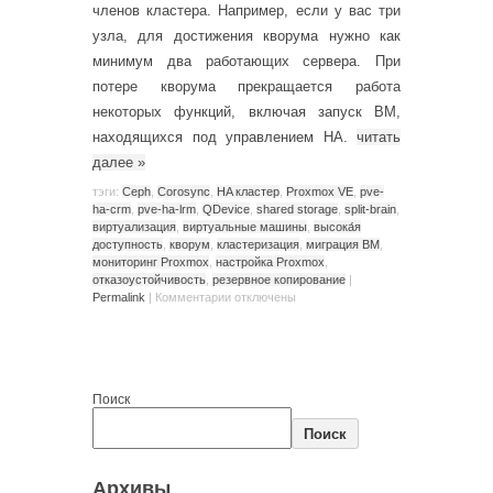
членов кластера. Например, если у вас три
узла, для достижения кворума нужно как
минимум два работающих сервера. При
потере кворума прекращается работа
некоторых функций, включая запуск ВМ,
находящихся под управлением HA.
читать
далее
»
тэги:
Ceph
,
Corosync
,
HA кластер
,
Proxmox VE
,
pve-
ha-crm
,
pve-ha-lrm
,
QDevice
,
shared storage
,
split-brain
,
виртуализация
,
виртуальные машины
,
высока́я
доступность
,
кворум
,
кластеризация
,
миграция ВМ
,
мониторинг Proxmox
,
настройка Proxmox
,
отказоустойчивость
,
резервное копирование
|
Permalink
|
Комментарии
отключены
Поиск
Поиск
Архивы