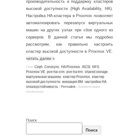
производительность и поддержку кластеров
высокой доступности (High Availability, HA).
Настройка HA-кластера в Proxmox позволяет
автоматизировать перезапуск виртуальных
машин на других узлах при сбое одного из
серверов. В данной статье мы подробно
рассмотрим, как правильно настроить
кластер высокой доступности в Proxmox VE.
читать далее
»
тэги:
Ceph
,
Corosync
,
HA Proxmox
,
iSCSI
,
NFS
,
Proxmox VE
,
pve-ha-crm
,
pve-ha-lrm
,
shared storage
,
виртуальные машины
,
кластер Proxmox
,
кластер
высокой доступности
,
миграция ВМ
,
настройка HA
,
отказоустойчивость
|
Permalink
|
Комментарии
отключены
Поиск
Поиск