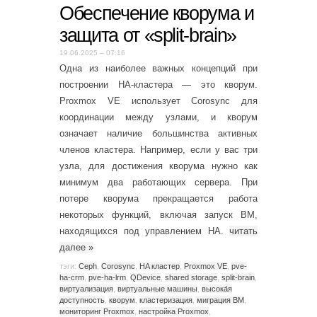
Обеспечение кворума и
защита от «split-brain»
19.06.2025 – 07:16
Одна из наиболее важных концепций при
построении HA-кластера — это кворум.
Proxmox VE использует Corosync для
координации между узлами, и кворум
означает наличие большинства активных
членов кластера. Например, если у вас три
узла, для достижения кворума нужно как
минимум два работающих сервера. При
потере кворума прекращается работа
некоторых функций, включая запуск ВМ,
находящихся под управлением HA.
читать
далее
»
тэги:
Ceph
,
Corosync
,
HA кластер
,
Proxmox VE
,
pve-
ha-crm
,
pve-ha-lrm
,
QDevice
,
shared storage
,
split-brain
,
виртуализация
,
виртуальные машины
,
высока́я
доступность
,
кворум
,
кластеризация
,
миграция ВМ
,
мониторинг Proxmox
,
настройка Proxmox
,