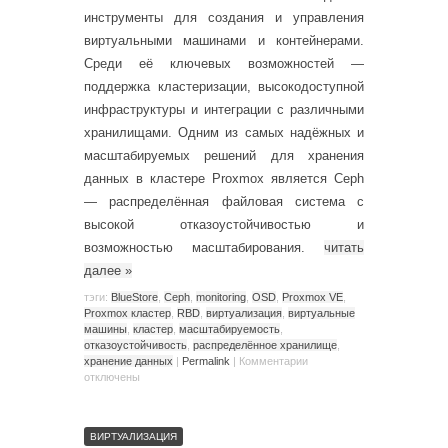
инструменты для создания и управления
виртуальными машинами и контейнерами.
Среди её ключевых возможностей —
поддержка кластеризации, высокодоступной
инфраструктуры и интеграции с различными
хранилищами. Одним из самых надёжных и
масштабируемых решений для хранения
данных в кластере Proxmox является Ceph
— распределённая файловая система с
высокой отказоустойчивостью и
возможностью масштабирования.
читать
далее
»
тэги:
BlueStore
,
Ceph
,
monitoring
,
OSD
,
Proxmox VE
,
Proxmox кластер
,
RBD
,
виртуализация
,
виртуальные
машины
,
кластер
,
масштабируемость
,
отказоустойчивость
,
распределённое хранилище
,
хранение данных
|
Permalink
|
Комментарии
отключены
ВИРТУАЛИЗАЦИЯ