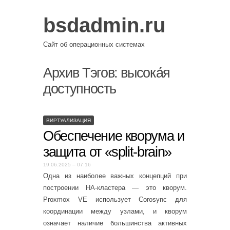
bsdadmin.ru
Сайт об операционных системах
Архив Тэгов:
высока́я
доступность
ВИРТУАЛИЗАЦИЯ
Обеспечение кворума и
защита от «split-brain»
19.06.2025 – 07:16
Одна из наиболее важных концепций при
построении HA-кластера — это кворум.
Proxmox VE использует Corosync для
координации между узлами, и кворум
означает наличие большинства активных