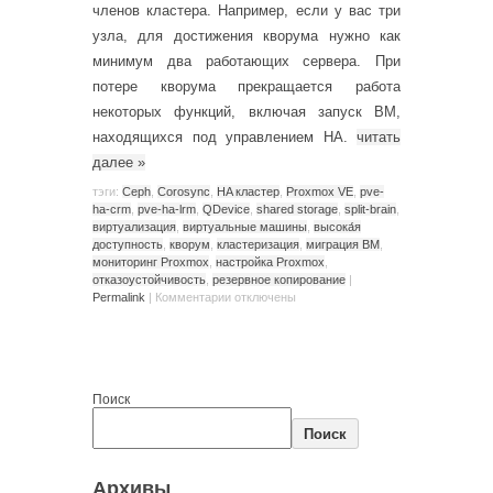
членов кластера. Например, если у вас три
узла, для достижения кворума нужно как
минимум два работающих сервера. При
потере кворума прекращается работа
некоторых функций, включая запуск ВМ,
находящихся под управлением HA.
читать
далее
»
тэги:
Ceph
,
Corosync
,
HA кластер
,
Proxmox VE
,
pve-
ha-crm
,
pve-ha-lrm
,
QDevice
,
shared storage
,
split-brain
,
виртуализация
,
виртуальные машины
,
высока́я
доступность
,
кворум
,
кластеризация
,
миграция ВМ
,
мониторинг Proxmox
,
настройка Proxmox
,
отказоустойчивость
,
резервное копирование
|
Permalink
|
Комментарии
отключены
Поиск
Поиск
Архивы