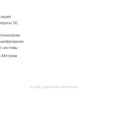
изация
опросы ОС
технологии
 шифрования
е системы
Proudly powered by
WordPress