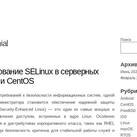
Поиск
ial
Архи
ование SELinux в серверных
Июнь 20
Февраль 
 и CentOS
Рубри
требований к безопасности информационных систем, одной
Android
инистратора становится обеспечение надежной защиты
CentOS
(Security-Enhanced Linux) — это один из самых мощных и
FreeBSD
авления доступом, встроенных в ядро Linux. Особенно
iOS
Linux
я в дистрибутивах корпоративного класса, таких как RHEL
macOS
 где безопасность критична для стабильной работы служб и
RTOS