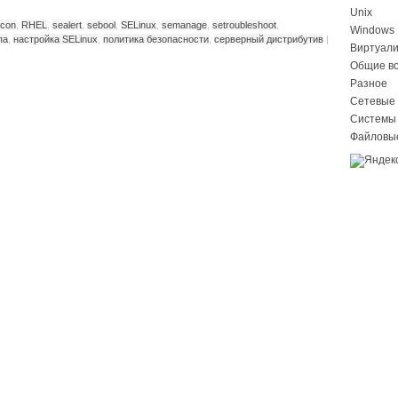
Unix
econ
,
RHEL
,
sealert
,
sebool
,
SELinux
,
semanage
,
setroubleshoot
,
Windows
па
,
настройка SELinux
,
политика безопасности
,
серверный дистрибутив
|
Виртуал
Общие в
Разное
Сетевые 
Системы
Файловы