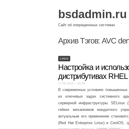
bsdadmin.ru
Сайт об операционных системах
Архив Тэгов:
AVC den
LINUX
Настройка и использ
дистрибутивах RHEL
17.06.2025 – 04:58
В современных условиях повышенных 
из ключевых задач системного адм
серверной инфраструктуры. SELinux 
гибких механизмов мандатного упр
актуальным его применение становитс
(Red Hat Enterprise Linux) и CentOS,