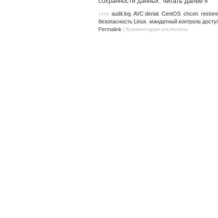
сохранности данных.
читать далее
»
тэги:
audit.log
,
AVC denial
,
CentOS
,
chcon
,
restor
безопасность Linux
,
мандатный контроль досту
Permalink
|
Комментарии
отключены