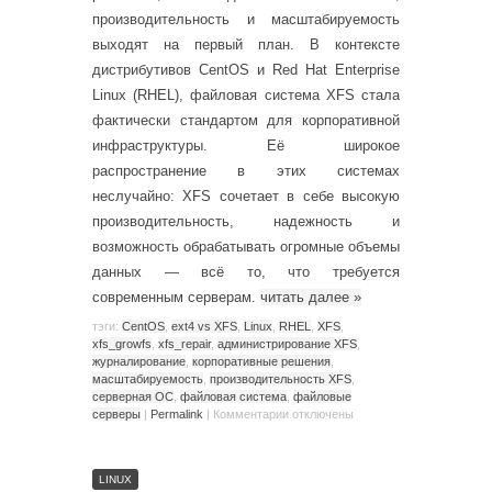
производительность и масштабируемость
выходят на первый план. В контексте
дистрибутивов CentOS и Red Hat Enterprise
Linux (RHEL), файловая система XFS стала
фактически стандартом для корпоративной
инфраструктуры. Её широкое
распространение в этих системах
неслучайно: XFS сочетает в себе высокую
производительность, надежность и
возможность обрабатывать огромные объемы
данных — всё то, что требуется
современным серверам.
читать далее
»
тэги:
CentOS
,
ext4 vs XFS
,
Linux
,
RHEL
,
XFS
,
xfs_growfs
,
xfs_repair
,
администрирование XFS
,
журналирование
,
корпоративные решения
,
масштабируемость
,
производительность XFS
,
серверная ОС
,
файловая система
,
файловые
серверы
|
Permalink
|
Комментарии
отключены
LINUX