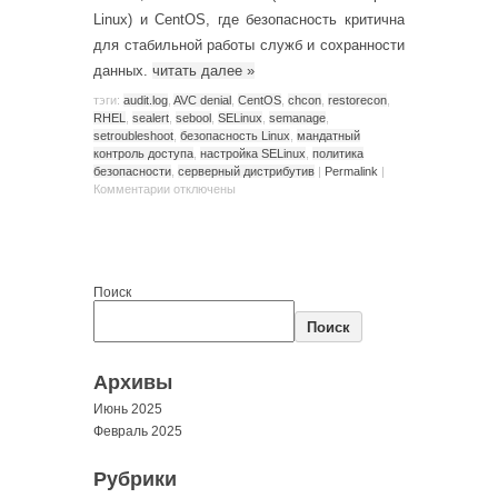
Linux) и CentOS, где безопасность критична
для стабильной работы служб и сохранности
данных.
читать далее
»
тэги:
audit.log
,
AVC denial
,
CentOS
,
chcon
,
restorecon
,
RHEL
,
sealert
,
sebool
,
SELinux
,
semanage
,
setroubleshoot
,
безопасность Linux
,
мандатный
контроль доступа
,
настройка SELinux
,
политика
безопасности
,
серверный дистрибутив
|
Permalink
|
Комментарии
отключены
Поиск
Поиск
Архивы
Июнь 2025
Февраль 2025
Рубрики