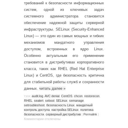
требований к безопасности информационных
систем, одной из ключевых задач
системного администратора становится
обеспечение надежной защиты серверной
инфраструктуры. SELinux (Security-Enhanced
Linux) — это один из самых мощных и гибких
механизмов мандатного управления
доступом, встроенных в ядро Linux.
Особенно актуальным его применение
становится в дистрибутивах корпоративного
класса, таких как RHEL (Red Hat Enterprise
Linux) и CentOS, где безопасность критична
для стабильной работы служб и сохранности
данных.
читать далее
»
тэги:
audit.log
,
AVC denial
,
CentOS
,
chcon
,
restorecon
,
RHEL
,
sealert
,
sebool
,
SELinux
,
semanage
,
setroubleshoot
,
безопасность Linux
,
мандатный
контроль доступа
,
настройка SELinux
,
политика
безопасности
,
серверный дистрибутив
|
Permalink
|
Комментарии
отключены